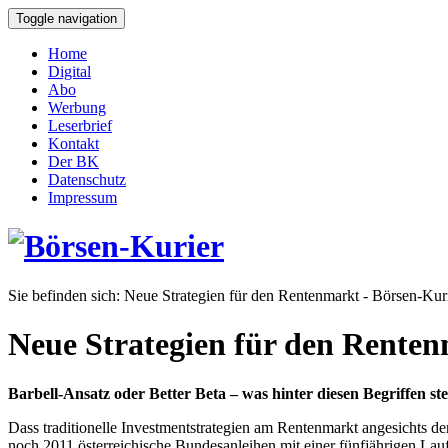
Toggle navigation
Home
Digital
Abo
Werbung
Leserbrief
Kontakt
Der BK
Datenschutz
Impressum
Sie befinden sich:
Neue Strategien für den Rentenmarkt - Börsen-Kuri
Neue Strategien für den Rente
Barbell-Ansatz oder Better Beta – was hinter diesen Begriffen 
Dass traditionelle Investmentstrategien am Rentenmarkt angesichts de
noch 2011 österreichische Bundesanleihen mit einer fünfjährigen Lauf