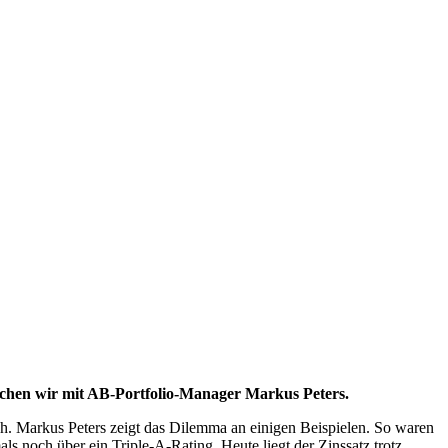
rachen wir mit AB-Portfolio-Manager Markus Peters.
ich. Markus Peters zeigt das Dilemma an einigen Beispielen. So waren
s noch über ein Triple-A-Rating. Heute liegt der Zinssatz trotz