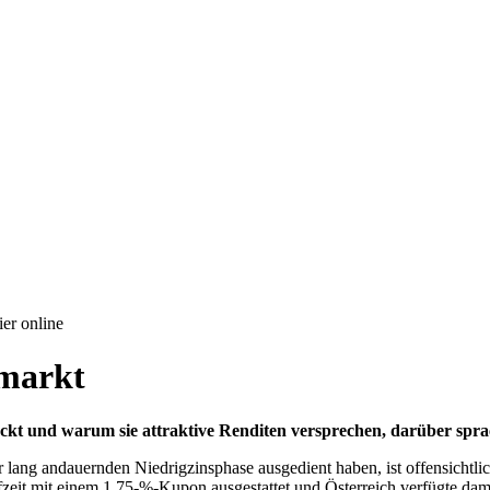
er online
nmarkt
steckt und warum sie attraktive Renditen versprechen, darüber sp
r lang andauernden Niedrigzinsphase ausgedient haben, ist offensichtl
zeit mit einem 1,75-%-Kupon ausgestattet und Österreich verfügte damal