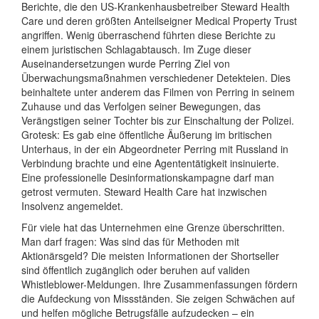
Berichte, die den US-Krankenhausbetreiber Steward Health
Care und deren größten Anteilseigner Medical Property Trust
angriffen. Wenig überraschend führten diese Berichte zu
einem juristischen Schlagabtausch. Im Zuge dieser
Auseinandersetzungen wurde Perring Ziel von
Überwachungsmaßnahmen verschiedener Detekteien. Dies
beinhaltete unter anderem das Filmen von Perring in seinem
Zuhause und das Verfolgen seiner Bewegungen, das
Verängstigen seiner Tochter bis zur Einschaltung der Polizei.
Grotesk: Es gab eine öffentliche Äußerung im britischen
Unterhaus, in der ein Abgeordneter Perring mit Russland in
Verbindung brachte und eine Agententätigkeit insinuierte.
Eine professionelle Desinformationskampagne darf man
getrost vermuten. Steward Health Care hat inzwischen
Insolvenz angemeldet.
Für viele hat das Unternehmen eine Grenze überschritten.
Man darf fragen: Was sind das für Methoden mit
Aktionärsgeld? Die meisten Informationen der Shortseller
sind öffentlich zugänglich oder beruhen auf validen
Whistleblower-Meldungen. Ihre Zusammenfassungen fördern
die Aufdeckung von Missständen. Sie zeigen Schwächen auf
und helfen mögliche Betrugsfälle aufzudecken – ein