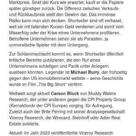
Marktpreis. Sinkt der Kurs wie erwartet, kauft er die Papiere
später günstiger zurück. Die Differenz zwischen Verkaufs-
und Rückkaufpreis stellt den Gewinn dar. Das immense
Risiko kann man sich denken. Shortseller sind oft verhasst,
weil sie mit fallenden Kursen Geld verdienen und somit vom
Misserfolg oder der Krise eines Unternehmens profitieren.
Betroffene Unternehmen sehen sie als Parasiten, ja
unmoralische Spieler mit dem Untergang.
Zur Schlammschlacht kommt es, wenn Shortseller öffentlich
kritische Berichte publizieren, die den Ruf eines
Unternehmens schädigen und Panik unter Anlegern
auslösen könnten. Legendär ist
Michael Burry
, der frühzeitig
gegen den US-Immobilienmarkt wettete – seine Geschichte
wurde im Film „The Big Short“ verfilmt.
Weltweit sorgt aktuell
Carson Block
von Muddy Waters
Research, der unter anderem gegen die CPI Property Group
(Kernaktionär der CPI Europe) vorging, für Aufregung.
Zuletzt auch der Brite Perring mit seiner Analysegesellschaft
Viceroy Research, die Wirecard, Steinhoff oder Adler Real
Estate avisierte.
Aktuell: Im Jahr 2023 veröffentlichte Viceroy Research