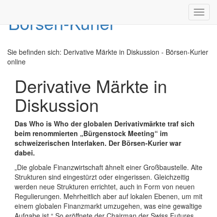
Toggl
navig
Sie befinden sich:
Derivative Märkte in Diskussion - Börsen-Kurier
online
Derivative Märkte in
Diskussion
Das Who is Who der globalen Derivativmärkte traf sich
beim renommierten „Bürgenstock Meeting“ im
schweizerischen Interlaken. Der Börsen-Kurier war
dabei.
„Die globale Finanzwirtschaft ähnelt einer Großbaustelle. Alte
Strukturen sind eingestürzt oder eingerissen. Gleichzeitig
werden neue Strukturen errichtet, auch in Form von neuen
Regulierungen. Mehrheitlich aber auf lokalen Ebenen, um mit
einem globalen Finanzmarkt umzugehen, was eine gewaltige
Aufgabe ist.“ So eröffnete der Chairman der Swiss Futures