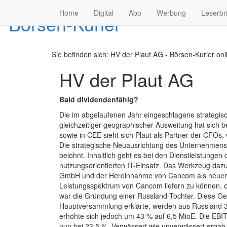
Home
Digital
Abo
Werbung
Leserbr
Sie befinden sich:
HV der Plaut AG - Börsen-Kurier onl
HV der Plaut AG
Bald dividendenfähig?
Die im abgelaufenen Jahr eingeschlagene strategi
gleichzeitiger geographischer Ausweitung hat sich 
sowie in CEE sieht sich Plaut als Partner der CFO
Die strategische Neuausrichtung des Unternehmens i
belohnt. Inhaltlich geht es bei den Dienstleistung
nutzungsorientierten IT-Einsatz. Das Werkzeug dazu
GmbH und der Hereinnahme von Cancom als neuen G
Leistungsspektrum von Cancom liefern zu können, obw
war die Gründung einer Russland-Tochter. Diese Gese
Hauptversammlung erklärte, werden aus Russland 3
erhöhte sich jedoch um 43 % auf 6,5 MioE. Die EBIT
nun bei 23,5 %. Verwässert wie unverwässert ergab 