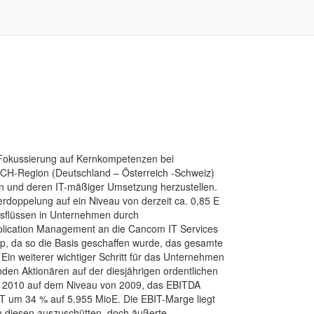
 Fokussierung auf Kernkompetenzen bei
DACH-Region (Deutschland – Österreich -Schweiz)
en und deren IT-mäßiger Umsetzung herzustellen.
rdoppelung auf ein Niveau von derzeit ca. 0,85 E
onsflüssen in Unternehmen durch
Application Management an die Cancom IT Services
 da so die Basis geschaffen wurde, das gesamte
Ein weiterer wichtiger Schritt für das Unternehmen
den Aktionären auf der diesjährigen ordentlichen
z 2010 auf dem Niveau von 2009, das EBITDA
IT um 34 % auf 5.955 MioE. Die EBIT-Marge liegt
um diesen auszuschütten, doch äußerte