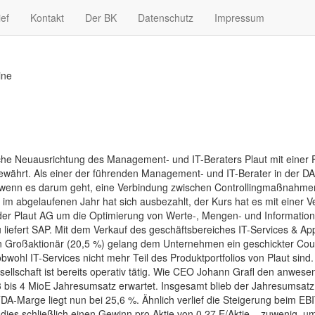
ief
Kontakt
Der BK
Datenschutz
Impressum
ine
sche Neuausrichtung des Management- und IT-Beraters Plaut mit einer
bewährt. Als einer der führenden Management- und IT-Berater in der 
s, wenn es darum geht, eine Verbindung zwischen Controllingmaßnahm
m abgelaufenen Jahr hat sich ausbezahlt, der Kurs hat es mit einer Ve
en der Plaut AG um die Optimierung von Werte-, Mengen- und Informati
 liefert SAP. Mit dem Verkauf des geschäftsbereiches IT-Services & 
roßaktionär (20,5 %) gelang dem Unternehmen ein geschickter Coup,
ohl IT-Services nicht mehr Teil des Produktportfolios von Plaut sind. 
llschaft ist bereits operativ tätig. Wie CEO Johann Grafl den anwesen
 bis 4 MioE Jahresumsatz erwartet. Insgesamt blieb der Jahresumsat
DA-Marge liegt nun bei 25,6 %. Ähnlich verlief die Steigerung beim EB
dies schließlich einen Gewinn pro Aktie von 0,27 E/Aktie – zuwenig, 