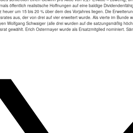
tmals öffentlich realistische Hoffnungen auf eine baldige Dividendenfä
satz heuer um 15 bis 20 % über dem des Vorjahres liegen. Die Erweiterun
ates aus, der von drei auf vier erweitert wurde. Als vierte im Bund
yen Wolfgang Schwaiger (alle drei wurden auf die satzungsmäßig höchs
htsrat gewählt. Erich Ostermayer wurde als Ersatzmitglied nominiert.