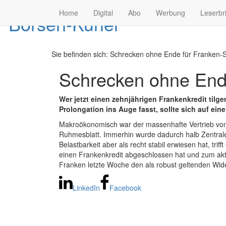
Home
Digital
Abo
Werbung
Leserbr
Sie befinden sich:
Schrecken ohne Ende für Franken-S
Schrecken ohne Ende
Wer jetzt einen zehnjährigen Frankenkredit tilge
Prolongation ins Auge fasst, sollte sich auf eine
Makroökonomisch war der massenhafte Vertrieb von 
Ruhmesblatt. Immerhin wurde dadurch halb Zentrale
Belastbarkeit aber als recht stabil erwiesen hat, t
einen Frankenkredit abgeschlossen hat und zum aktue
Franken letzte Woche den als robust geltenden Wi
LinkedIn
Facebook