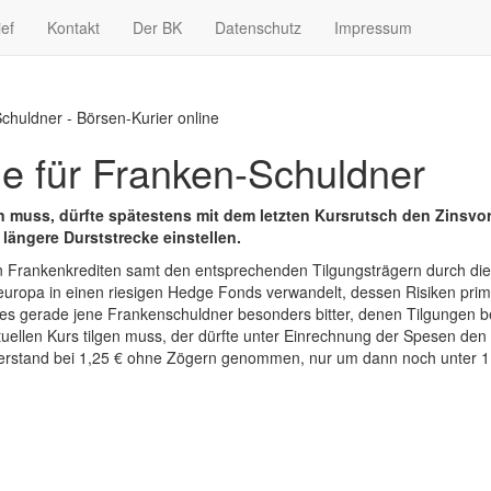
ief
Kontakt
Der BK
Datenschutz
Impressum
chuldner - Börsen-Kurier online
 für Franken-Schuldner
n muss, dürfte spätestens mit dem letzten Kursrutsch den Zinsvor
 längere Durststrecke einstellen.
Frankenkrediten samt den entsprechenden Tilgungsträgern durch die ö
uropa in einen riesigen Hedge Fonds verwandelt, dessen Risiken pri
rifft es gerade jene Frankenschuldner besonders bitter, denen Tilgunge
llen Kurs tilgen muss, der dürfte unter Einrechnung der Spesen den Z
derstand bei 1,25 € ohne Zögern genommen, nur um dann noch unter 1