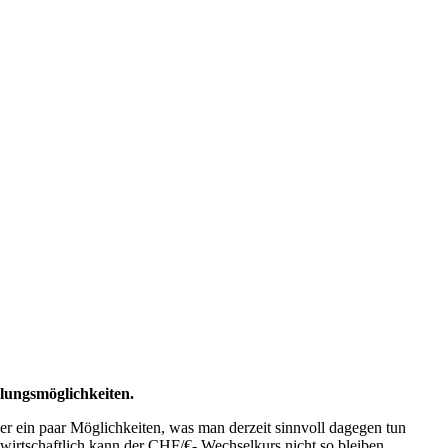
lungsmöglichkeiten.
r ein paar Möglichkeiten, was man derzeit sinnvoll dagegen tun
lwirtschaftlich kann der CHF/€- Wechselkurs nicht so bleiben,