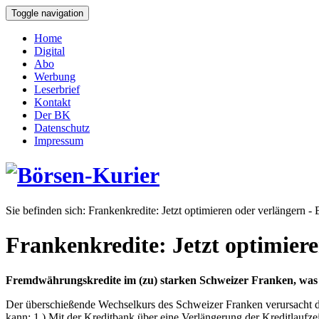
Toggle navigation
Home
Digital
Abo
Werbung
Leserbrief
Kontakt
Der BK
Datenschutz
Impressum
Sie befinden sich:
Frankenkredite: Jetzt optimieren oder verlängern -
Frankenkredite: Jetzt optimier
Fremdwährungskredite im (zu) starken Schweizer Franken, was t
Der überschießende Wechselkurs des Schweizer Franken verursacht d
kann: 1.) Mit der Kreditbank über eine Verlängerung der Kreditlaufz