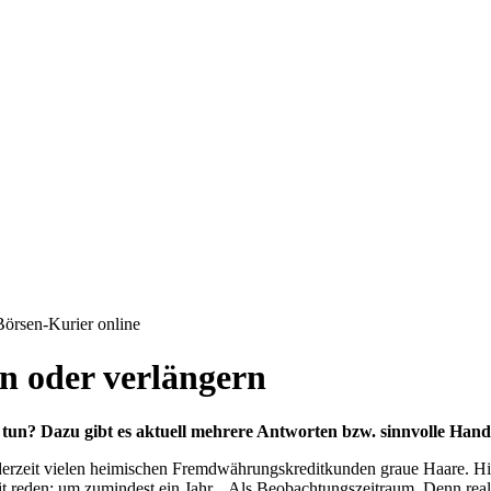
 Börsen-Kurier online
en oder verlängern
un? Dazu gibt es aktuell mehrere Antworten bzw. sinnvolle Hand
erzeit vielen heimischen Fremdwährungskreditkunden graue Haare. Hie
eit reden: um zumindest ein Jahr. „Als Beobachtungszeitraum. Denn rea