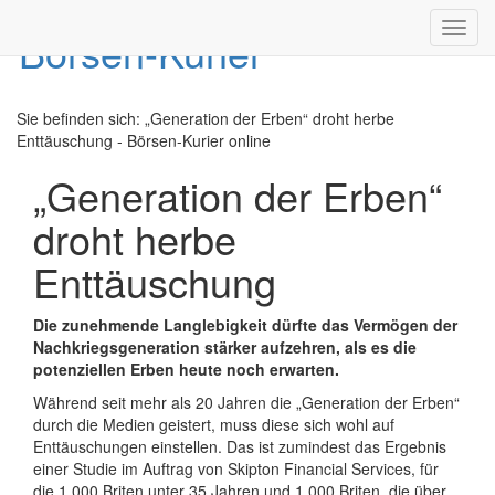
Toggl
navig
Sie befinden sich:
„Generation der Erben“ droht herbe
Enttäuschung - Börsen-Kurier online
„Generation der Erben“
droht herbe
Enttäuschung
Die zunehmende Langlebigkeit dü
rfte das Vermögen der
Nachkriegsgeneration stärker aufzehren, als es die
potenziellen Erben heute noch erwarten.
Während seit mehr als 20 Jahren die „Generation der Erben“
durch die Medien geistert, muss diese sich wohl auf
Enttäuschungen einstellen. Das ist zumindest das Ergebnis
einer Studie im Auftrag von Skipton Financial Services, für
die 1.000 Briten unter 35 Jahren und 1.000 Briten, die über