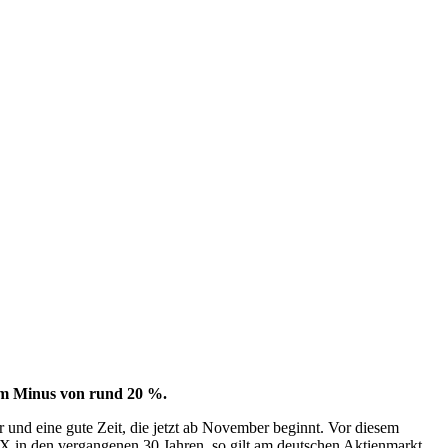
nem Minus von rund 20 %.
r und eine gute Zeit, die jetzt ab November beginnt. Vor diesem
in den vergangenen 30 Jahren, so gilt am deutschen Aktienmarkt