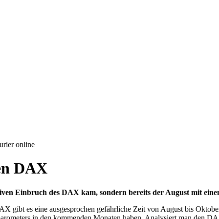
rier online
den DAX
ssiven Einbruch des DAX kam, sondern bereits der August mit ei
DAX gibt es eine ausgesprochen gefährliche Zeit von August bis Oktobe
barometers in den kommenden Monaten haben. Analysiert man den DAX 