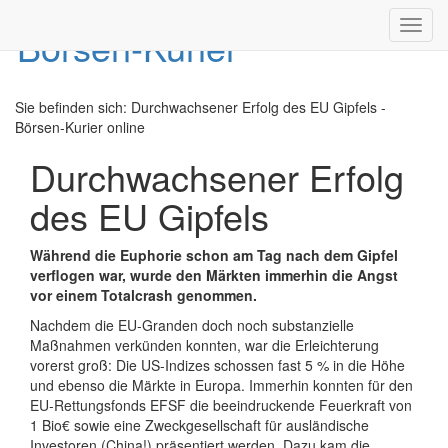
Toggl
navig
Sie befinden sich:
Durchwachsener Erfolg des EU Gipfels -
Börsen-Kurier online
Durchwachsener Erfolg
des EU Gipfels
Während die Euphorie schon am Tag nach dem Gipfel
verflogen war, wurde den Märkten immerhin die Angst
vor einem Totalcrash genommen.
Nachdem die EU-Granden doch noch substanzielle
Maßnahmen verkünden konnten, war die Erleichterung
vorerst groß: Die US-Indizes schossen fast 5 % in die Höhe
und ebenso die Märkte in Europa. Immerhin konnten für den
EU-Rettungsfonds EFSF die beeindruckende Feuerkraft von
1 Bio€ sowie eine Zweckgesellschaft für ausländische
Investoren (China!) präsentiert werden. Dazu kam die