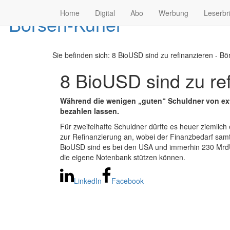
Home
Digital
Abo
Werbung
Leserbr
Sie befinden sich:
8 BioUSD sind zu refinanzieren - Bö
8 BioUSD sind zu re
Während die wenigen „guten“ Schuldner von extr
bezahlen lassen.
Für zweifelhafte Schuldner dürfte es heuer ziemli
zur Refinanzierung an, wobei der Finanzbedarf samt 
BioUSD sind es bei den USA und immerhin 230 MrdUSD
die eigene Notenbank stützen können.
LinkedIn
Facebook