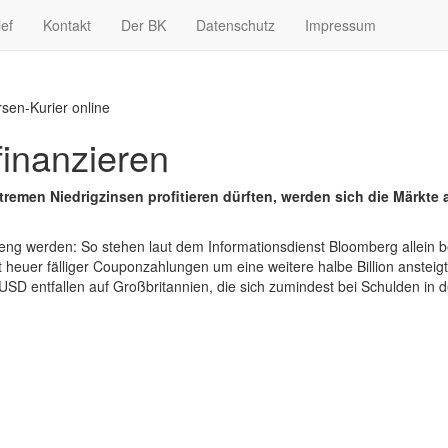
ief
Kontakt
Der BK
Datenschutz
Impressum
rsen-Kurier online
finanzieren
emen Niedrigzinsen profitieren dürften, werden sich die Märkte a
ch eng werden: So stehen laut dem Informationsdienst Bloomberg allei
heuer fälliger Couponzahlungen um eine weitere halbe Billion ansteigt
 entfallen auf Großbritannien, die sich zumindest bei Schulden in d