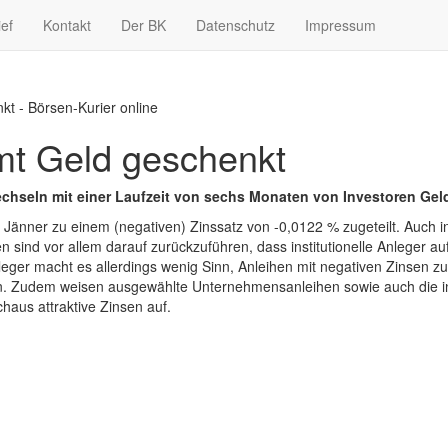
ief
Kontakt
Der BK
Datenschutz
Impressum
t - Börsen-Kurier online
t Geld geschenkt
echseln mit einer Laufzeit von sechs Monaten von Investoren G
Jänner zu einem (negativen) Zinssatz von -0,0122 % zugeteilt. Auch i
n sind vor allem darauf zurückzuführen, dass institutionelle Anleger
leger macht es allerdings wenig Sinn, Anleihen mit negativen Zinsen z
iven. Zudem weisen ausgewählte Unternehmensanleihen sowie auch die 
haus attraktive Zinsen auf.