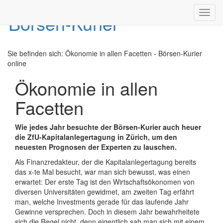
Toggl
navig
Sie befinden sich:
Ökonomie in allen Facetten - Börsen-Kurier
online
Ökonomie in allen
Facetten
Wie jedes Jahr besuchte der Börsen-Kurier auch heuer
die ZfU-Kapitalanlegertagung in Zü
rich, um den
neuesten Prognosen der Experten zu lauschen.
Als Finanzredakteur, der die Kapitalanlegertagung bereits
das x-te Mal besucht, war man sich bewusst, was einen
erwartet: Der erste Tag ist den Wirtschaftsökonomen von
diversen Universitäten gewidmet, am zweiten Tag erfährt
man, welche Investments gerade für das laufende Jahr
Gewinne versprechen. Doch in diesem Jahr bewahrheitete
sich die Regel nicht, denn eigentlich sah man sich mit einem