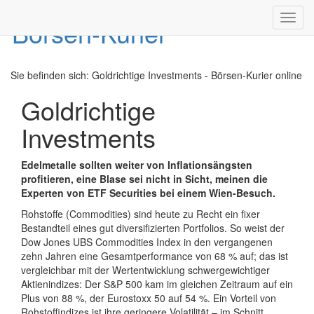
Toggl
navig
Sie befinden sich:
Goldrichtige Investments - Börsen-Kurier online
Goldrichtige
Investments
Edelmetalle sollten weiter von Inflationsängsten
profitieren, eine Blase sei nicht in Sicht, meinen die
Experten von ETF Securities bei einem Wien-Besuch.
Rohstoffe (Commodities) sind heute zu Recht ein fixer
Bestandteil eines gut diversifizierten Portfolios. So weist der
Dow Jones UBS Commodities Index in den vergangenen
zehn Jahren eine Gesamtperformance von 68 % auf; das ist
vergleichbar mit der Wertentwicklung schwergewichtiger
Aktienindizes: Der S&P 500 kam im gleichen Zeitraum auf ein
Plus von 88 %, der Eurostoxx 50 auf 54 %. Ein Vorteil von
Rohstoffindizes ist ihre geringere Volatilität – im Schnitt