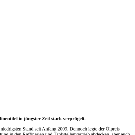
entitel in jüngster Zeit stark verprügelt.
niedrigsten Stand seit Anfang 2009. Dennoch legte der Ölpreis
tung in den Raffinerien und Tankstellenvertrieb abdecken, aber auch