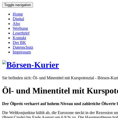
Toggle navigation
Home
Digital
Abo
Werbung
Leserbrief
Kontakt
Der BK
Datenschutz
Impressum
Sie befinden sich:
Öl- und Minentitel mit Kurspotenzial - Börsen-Kuri
Öl- und Minentitel mit Kurspot
Der Ölpreis verharrt auf hohem Niveau und zahlreiche Ölwerte bi
Die Weltkonjunktur kühlt ab, die Eurozone steckt in der Rezession u
(Brent Crude) bis Ende August um 6,9 % zu. Die Hauptprofiteure hoher