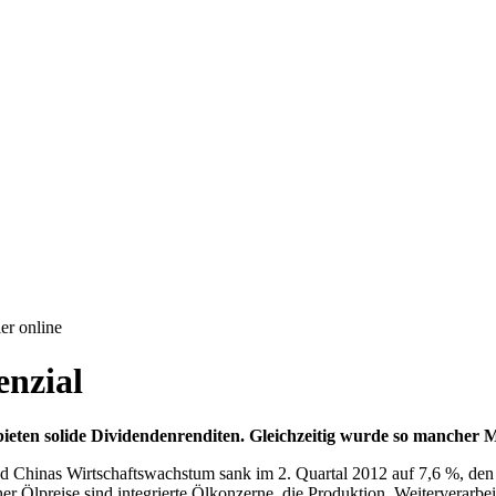
er online
enzial
eten solide Dividendenrenditen. Gleichzeitig wurde so mancher Min
nd Chinas Wirtschaftswachstum sank im 2. Quartal 2012 auf 7,6 %, den 
 Ölpreise sind integrierte Ölkonzerne, die Produktion, Weiterverarbei