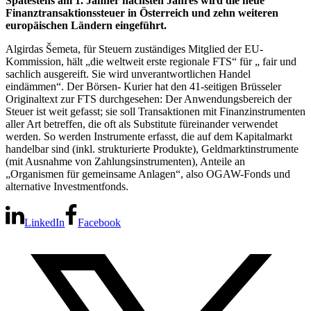
Spätestens am 1. Jänner nächsten Jahres wird die neue
Finanztransaktionssteuer in Österreich und zehn weiteren
europäischen Ländern eingeführt.
Algirdas Šemeta, für Steuern zuständiges Mitglied der EU-
Kommission, hält „die weltweit erste regionale FTS“ für „ fair und
sachlich ausgereift. Sie wird unverantwortlichen Handel
eindämmen“. Der Börsen- Kurier hat den 41-seitigen Brüsseler
Originaltext zur FTS durchgesehen: Der Anwendungsbereich der
Steuer ist weit gefasst; sie soll Transaktionen mit Finanzinstrumenten
aller Art betreffen, die oft als Substitute füreinander verwendet
werden. So werden Instrumente erfasst, die auf dem Kapitalmarkt
handelbar sind (inkl. strukturierte Produkte), Geldmarktinstrumente
(mit Ausnahme von Zahlungsinstrumenten), Anteile an
„Organismen für gemeinsame Anlagen“, also OGAW-Fonds und
alternative Investmentfonds.
LinkedIn
Facebook