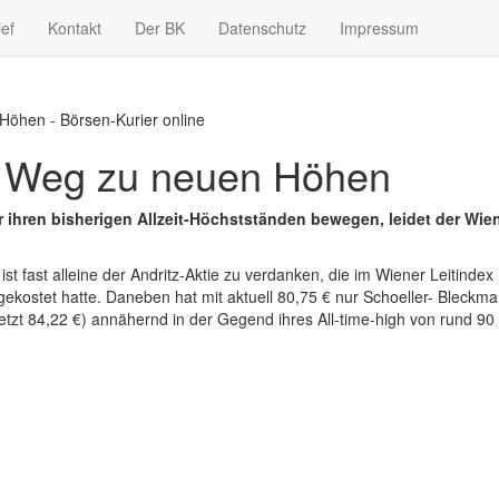
ief
Kontakt
Der BK
Datenschutz
Impressum
Höhen - Börsen-Kurier online
m Weg zu neuen Höhen
 ihren bisherigen Allzeit-Höchstständen bewegen, leidet der Wie
st fast alleine der Andritz-Aktie zu verdanken, die im Wiener Leitindex 
gekostet hatte. Daneben hat mit aktuell 80,75 € nur Schoeller- Bleckm
tzt 84,22 €) annähernd in der Gegend ihres All-time-high von rund 90 €