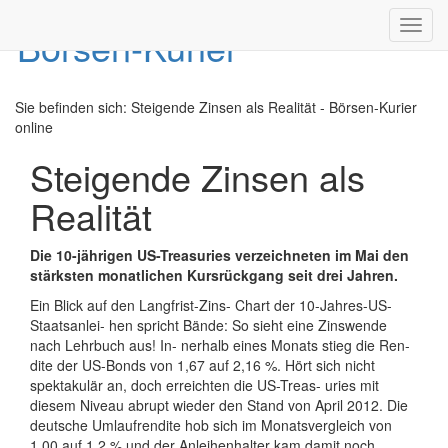
Toggl
navig
Sie befinden sich:
Steigende Zinsen als Realität - Börsen-Kurier
online
Steigende Zinsen als
Realität
Die 10-jährigen US-Treasuries verzeichneten im Mai den
stärksten monatlichen Kursrückgang seit drei Jahren.
Ein Blick auf den Langfrist-Zins- Chart der 10-Jahres-US-
Staatsanlei- hen spricht Bände: So sieht eine Zinswende
nach Lehrbuch aus! In- nerhalb eines Monats stieg die Ren-
dite der US-Bonds von 1,67 auf 2,16 %. Hört sich nicht
spektakulär an, doch erreichten die US-Treas- uries mit
diesem Niveau abrupt wieder den Stand von April 2012. Die
deutsche Umlaufrendite hob sich im Monatsvergleich von
1,00 auf 1,2 % und der Anleihenhalter kam damit noch