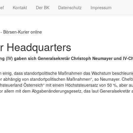
ief
Kontakt
Der BK
Datenschutz
Impressum
- Börsen-Kurier online
hr Headquarters
gung (IV) gaben sich Generalsekretär Christoph Neumayer und IV-
h einig, dass standortpolitische Maßnahmen das Wachstum beschleuni
r abhängig von standortpolitischen Maßnahmen“, so Neumayer. Chefö
Hochsteuerland Österreich“ mit einem Höchststeuersatz von 50 %, aber
vor allem mit dem Abgabenänderungsgesetz, das laut Generalsekretär aktu