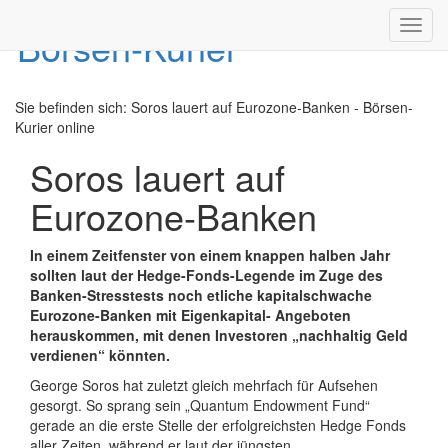
Toggl
navig
Sie befinden sich:
Soros lauert auf Eurozone-Banken - Börsen-
Kurier online
Soros lauert auf
Eurozone-Banken
In einem Zeitfenster von einem knappen halben Jahr
sollten laut der Hedge-Fonds-Legende im Zuge des
Banken-Stresstests noch etliche kapitalschwache
Eurozone-Banken mit Eigenkapital- Angeboten
herauskommen, mit denen Investoren „nachhaltig Geld
verdienen“ könnten.
George Soros hat zuletzt gleich mehrfach für Aufsehen
gesorgt. So sprang sein „Quantum Endowment Fund“
gerade an die erste Stelle der erfolgreichsten Hedge Fonds
aller Zeiten, während er laut der jüngsten