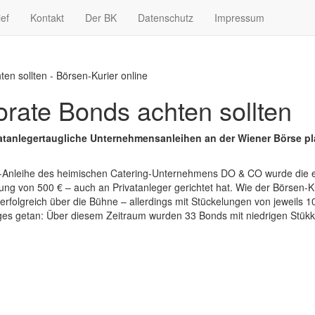
ief
Kontakt
Der BK
Datenschutz
Impressum
en sollten - Börsen-Kurier online
orate Bonds achten sollten
tanlegertaugliche Unternehmensanleihen an der Wiener Börse platz
-%-Anleihe des heimischen Catering-Unternehmens DO & CO wurde die 
elung von 500 € – auch an Privatanleger gerichtet hat. Wie der Börsen-K
folgreich über die Bühne – allerdings mit Stückelungen von jeweils 10
niges getan: Über diesem Zeitraum wurden 33 Bonds mit niedrigen St