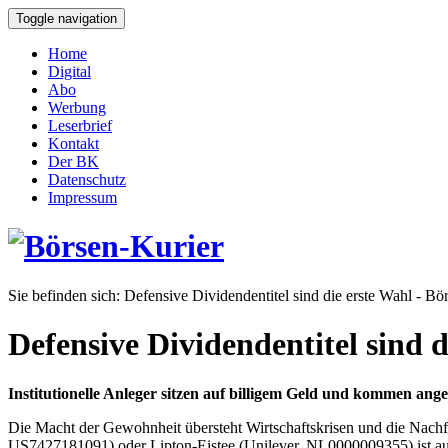
Toggle navigation
Home
Digital
Abo
Werbung
Leserbrief
Kontakt
Der BK
Datenschutz
Impressum
Sie befinden sich:
Defensive Dividendentitel sind die erste Wahl - Bö
Defensive Dividendentitel sind d
Institutionelle Anleger sitzen auf billigem Geld und kommen an
Die Macht der Gewohnheit übersteht Wirtschaftskrisen und die Nach
US7427181091) oder Lipton-Eistee (Unilever, NL0000009355) ist auch