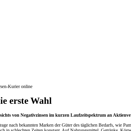
rsen-Kurier online
ie erste Wahl
gesichts von Negativzinsen im kurzen Laufzeitspektrum an Aktienv
frage nach bekannten Marken der Güter des täglichen Bedarfs, wie Pa
 in schlechten Zeiten konstant. Auf Nahrungsmittel, Getränke, Körpe