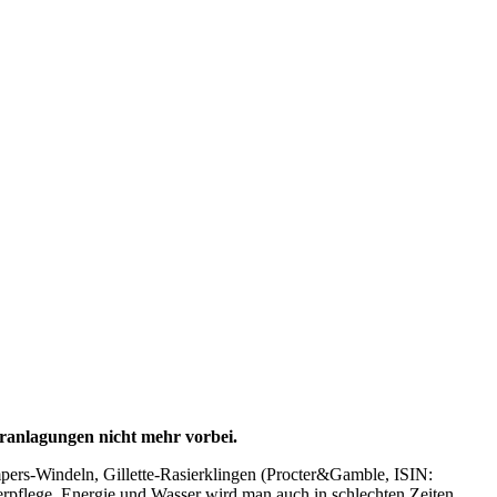
eranlagungen nicht mehr vorbei.
mpers-Windeln, Gillette-Rasierklingen (Procter&Gamble, ISIN:
rpflege, Energie und Wasser wird man auch in schlechten Zeiten