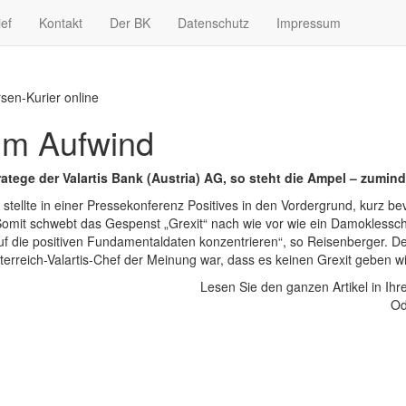
ief
Kontakt
Der BK
Datenschutz
Impressum
rsen-Kurier online
 im Aufwind
tege der Valartis Bank (Austria) AG, so steht die Ampel – zuminde
h stellte in einer Pressekonferenz Positives in den Vordergrund, kurz
t schwebt das Gespenst „Grexit“ nach wie vor wie ein Damoklesschw
 auf die positiven Fundamentaldaten konzentrieren“, so Reisenberger. De
erreich-Valartis-Chef der Meinung war, dass es keinen Grexit geben wi
Lesen Sie den ganzen Artikel in Ih
Od