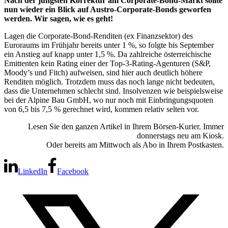
Nach der jüngsten Korrektur am Corporate-Bond-Markt sollte
nun wieder ein Blick auf Austro-Corporate-Bonds geworfen
werden. Wir sagen, wie es geht!
Lagen die Corporate-Bond-Renditen (ex Finanzsektor) des
Euroraums im Frühjahr bereits unter 1 %, so folgte bis September
ein Anstieg auf knapp unter 1,5 %. Da zahlreiche österreichische
Emittenten kein Rating einer der Top-3-Rating-Agenturen (S&P,
Moody’s und Fitch) aufweisen, sind hier auch deutlich höhere
Renditen möglich. Trotzdem muss das noch lange nicht bedeuten,
dass die Unternehmen schlecht sind. Insolvenzen wie beispielsweise
bei der Alpine Bau GmbH, wo nur noch mit Einbringungsquoten
von 6,5 bis 7,5 % gerechnet wird, kommen relativ selten vor.
Lesen Sie den ganzen Artikel in Ihrem Börsen-Kurier. Immer
donnerstags neu am Kiosk.
Oder bereits am Mittwoch als Abo in Ihrem Postkasten.
LinkedIn
Facebook