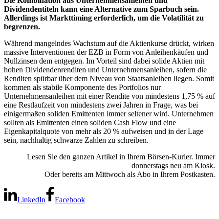
Die Kombination aus Unternehmensanleihen und
Dividendentiteln kann eine Alternative zum Sparbuch sein.
Allerdings ist Markttiming erforderlich, um die Volatilität zu
begrenzen.
Während mangelndes Wachstum auf die Aktienkurse drückt, wirken
massive Interventionen der EZB in Form von Anleihenkäufen und
Nullzinsen dem entgegen. Im Vorteil sind dabei solide Aktien mit
hohen Dividendenrenditen und Unternehmensanleihen, sofern die
Renditen spürbar über dem Niveau von Staatsanleihen liegen. Somit
kommen als stabile Komponente des Portfolios nur
Unternehmensanleihen mit einer Rendite von mindestens 1,75 % auf
eine Restlaufzeit von mindestens zwei Jahren in Frage, was bei
einigermaßen soliden Emittenten immer seltener wird. Unternehmen
sollten als Emittenten einen soliden Cash Flow und eine
Eigenkapitalquote von mehr als 20 % aufweisen und in der Lage
sein, nachhaltig schwarze Zahlen zu schreiben.
Lesen Sie den ganzen Artikel in Ihrem Börsen-Kurier. Immer
donnerstags neu am Kiosk.
Oder bereits am Mittwoch als Abo in Ihrem Postkasten.
LinkedIn
Facebook