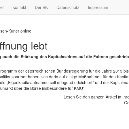
ief
Kontakt
Der BK
Datenschutz
Impressum
rsen-Kurier online
ffnung lebt
g auch die Stärkung des Kapitalmarktes auf die Fahnen geschrie
sprogramm der österreichischen Bundesregierung für die Jahre 2013 bi
itionspartner haben sich darin auf einige Maßnahmen für den Kapital
ie „Eigenkapitalaufnahme soll dringend erleichtert“ und der Kapitalmarkt
lmarkt über die Börse insbesondere für KMU“.
Lesen Sie den ganzen Artikel in Ih
Od