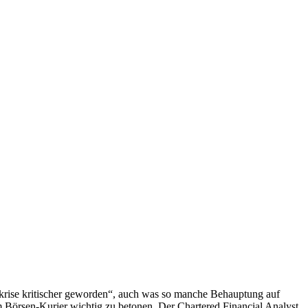
nzkrise kritischer geworden“, auch was so manche Behauptung auf
em Börsen-Kurier wichtig zu betonen. Der Chartered Financial Analyst