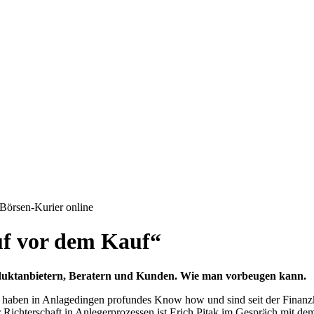
 Börsen-Kurier online
uf vor dem Kauf“
oduktanbietern, Beratern und Kunden. Wie man vorbeugen kann.
ert, haben in Anlagedingen profundes Know how und sind seit der Fina
der Richterschaft in Anlegerprozessen ist Erich Pitak im Gespräch mit d