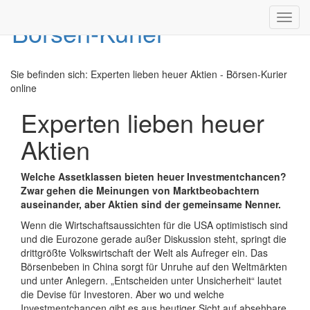
Toggl
navig
Sie befinden sich:
Experten lieben heuer Aktien - Börsen-Kurier
online
Experten lieben heuer
Aktien
Welche Assetklassen bieten heuer Investmentchancen?
Zwar gehen die Meinungen von Marktbeobachtern
auseinander, aber Aktien sind der gemeinsame Nenner.
Wenn die Wirtschaftsaussichten für die USA optimistisch sind
und die Eurozone gerade außer Diskussion steht, springt die
drittgrößte Volkswirtschaft der Welt als Aufreger ein. Das
Börsenbeben in China sorgt für Unruhe auf den Weltmärkten
und unter Anlegern. „Entscheiden unter Unsicherheit“ lautet
die Devise für Investoren. Aber wo und welche
Investmentchancen gibt es aus heutiger Sicht auf absehbare