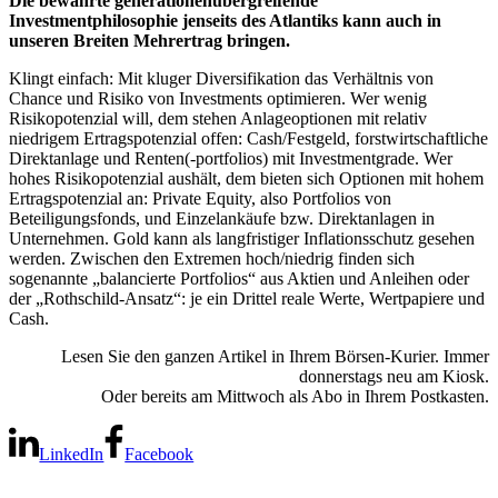
Die bewährte generationenübergreifende
Investmentphilosophie jenseits des Atlantiks kann auch in
unseren Breiten Mehrertrag bringen.
Klingt einfach: Mit kluger Diversifikation das Verhältnis von
Chance und Risiko von Investments optimieren. Wer wenig
Risikopotenzial will, dem stehen Anlageoptionen mit relativ
niedrigem Ertragspotenzial offen: Cash/Festgeld, forstwirtschaftliche
Direktanlage und Renten(-portfolios) mit Investmentgrade. Wer
hohes Risikopotenzial aushält, dem bieten sich Optionen mit hohem
Ertragspotenzial an: Private Equity, also Portfolios von
Beteiligungsfonds, und Einzelankäufe bzw. Direktanlagen in
Unternehmen. Gold kann als langfristiger Inflationsschutz gesehen
werden. Zwischen den Extremen hoch/niedrig finden sich
sogenannte „balancierte Portfolios“ aus Aktien und Anleihen oder
der „Rothschild-Ansatz“: je ein Drittel reale Werte, Wertpapiere und
Cash.
Lesen Sie den ganzen Artikel in Ihrem Börsen-Kurier. Immer
donnerstags neu am Kiosk.
Oder bereits am Mittwoch als Abo in Ihrem Postkasten.
LinkedIn
Facebook