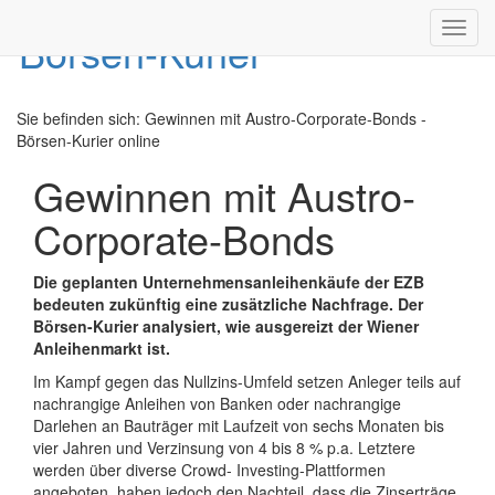
Toggl
navig
Sie befinden sich:
Gewinnen mit Austro-Corporate-Bonds -
Börsen-Kurier online
Gewinnen mit Austro-
Corporate-Bonds
Die geplanten Unternehmensanleihenkäufe der EZB
bedeuten zukünftig eine zusätzliche Nachfrage. Der
Börsen-Kurier analysiert, wie ausgereizt der Wiener
Anleihenmarkt ist.
Im Kampf gegen das Nullzins-Umfeld setzen Anleger teils auf
nachrangige Anleihen von Banken oder nachrangige
Darlehen an Bauträger mit Laufzeit von sechs Monaten bis
vier Jahren und Verzinsung von 4 bis 8 % p.a. Letztere
werden über diverse Crowd- Investing-Plattformen
angeboten, haben jedoch den Nachteil, dass die Zinserträge