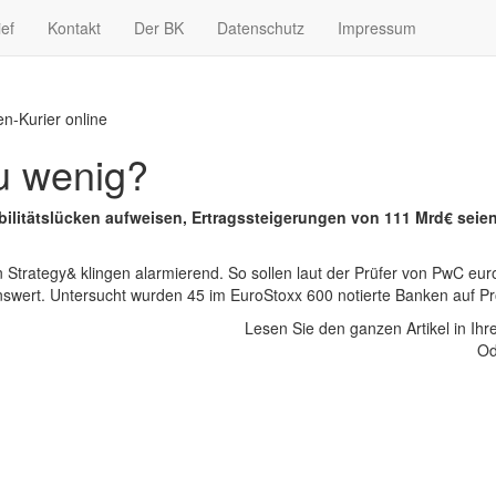
ief
Kontakt
Der BK
Datenschutz
Impressum
n-Kurier online
u wenig?
bilitätslücken aufweisen, Ertragssteigerungen von 111 Mrd€ se
Strategy& klingen alarmierend. So sollen laut der Prüfer von PwC eu
wert. Untersucht wurden 45 im EuroStoxx 600 notierte Banken auf Profi
Lesen Sie den ganzen Artikel in Ih
Od