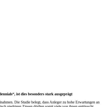
ennials“, ist dies besonders stark ausgeprägt
lnahmen. Die Studie belegt, dass Anleger zu hohe Erwartungen an
sch niedrigen Zinsen dürften somit viele von ihnen enttäuscht