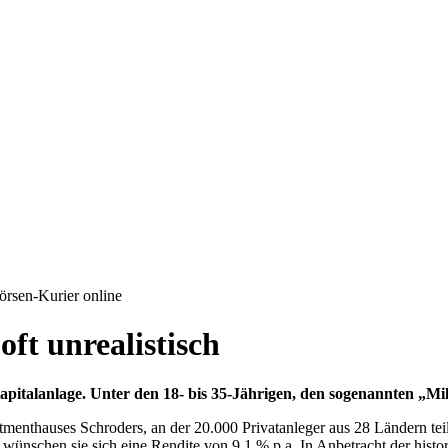
Börsen-Kurier online
ft unrealistisch
pitalanlage. Unter den 18- bis 35-Jährigen, den sogenannten „Mill
menthauses Schroders, an der 20.000 Privatanleger aus 28 Ländern tei
ünschen sie sich eine Rendite von 9,1 % p.a. In Anbetracht der histori