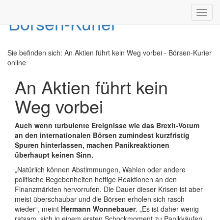
Toggl
navig
Sie befinden sich:
An Aktien führt kein Weg vorbei - Börsen-Kurier
online
An Aktien führt kein
Weg vorbei
Auch wenn turbulente Ereignisse wie das Brexit-Votum
an den internationalen Börsen zumindest kurzfristig
Spuren hinterlassen, machen Panikreaktionen
überhaupt keinen Sinn.
„Natürlich können Abstimmungen, Wahlen oder andere
politische Begebenheiten heftige Reaktionen an den
Finanzmärkten hervorrufen. Die Dauer dieser Krisen ist aber
meist überschaubar und die Börsen erholen sich rasch
wieder“, meint
Hermann Wonnebauer
. „Es ist daher wenig
ratsam, sich in einem ersten Schockmoment zu Panikkäufen