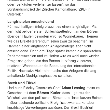
oder -verkäufen verleiten zu lassen“, so das
Vorstandsmitglied der Zürcher Kantonalbank (ZKB) in
Osterreich.
Langfristplan entscheidend
Für nachhaltigen Erfolg braucht es einen langfristigen Plan,
der nicht bei der ersten Schlechtwetterfront an den Börsen
über den Haufen geworfen wird, so Wonnebauer. Themen
wie das Brexit-Referendum seien zwar zu beachten, im
Rahmen einer langfristigen Anlagestrategie aber nicht
entscheidend. Denn drei Tage später kamen die spanischen
Parlamentswahlen und im Herbst wird es wohl auch wieder
Ereignisse geben, die den Börsen kurzfristig zusetzen,
relativiert Wonnebauer die Bedeutung der internationalen
Politik. Nachsatz: Viel mehr mache den Anlegern die lang
anhaltende Niedrigzinsphase zu schaffen.
Brexit und Türkei
Und auch Fidelity-Österreich-Chef
Adam Lessing
meint im
Gespräch mit dem
Börsen-Kurier
, dass – getreu der
Weisheit von den politischen Börsen und ihren kurzen Beinen
– überraschende politische Ereignisse zwar starke, aber
kurzfristige Verwerfungen auslösen. Der Brexit illustriert