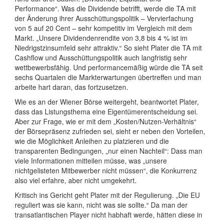
Performance“. Was die Dividende betrifft, werde die TA mit
der Änderung ihrer Ausschüttungspolitik – Vervierfachung
von 5 auf 20 Cent – sehr kompetitiv im Vergleich mit dem
Markt. „Unsere Dividendenrendite von 3,8 bis 4 % ist im
Niedrigstzinsumfeld sehr attraktiv.“ So sieht Plater die TA mit
Cashflow und Ausschüttungspolitik auch langfristig sehr
wettbewerbsfähig. Und performancemäßig würde die TA seit
sechs Quartalen die Markterwartungen übertreffen und man
arbeite hart daran, das fortzusetzen.
Wie es an der Wiener Börse weitergeht, beantwortet Plater,
dass das Listungsthema eine Eigentümerentscheidung sei.
Aber zur Frage, wie er mit dem „Kosten/Nutzen-Verhältnis“
der Börsepräsenz zufrieden sei, sieht er neben den Vorteilen,
wie die Möglichkeit Anleihen zu platzieren und die
transparenten Bedingungen, „nur einen Nachteil“: Dass man
viele Informationen mitteilen müsse, was „unsere
nichtgelisteten Mitbewerber nicht müssen“, die Konkurrenz
also viel erfahre, aber nicht umgekehrt.
Kritisch ins Gericht geht Plater mit der Regulierung. „Die EU
reguliert was sie kann, nicht was sie sollte.“ Da man der
transatlantischen Player nicht habhaft werde, hätten diese in