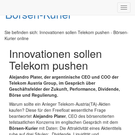
Toggl
navig
Sie befinden sich:
Innovationen sollen Telekom pushen - Börsen-
Kurier online
Innovationen sollen
Telekom pushen
Alejandro Plater, der argentinische CEO und COO der
Telekom Austria Group, im Gespräch über
Geschäftsfelder der Zukunft, Performance, Dividende,
Börse und Regulierung.
Warum sollte ein Anleger Telekom-Austria(TA)-Aktien
kaufen? Diese für den Freefloat wesentliche Frage
beantwortet
Alejandro Plater
, CEO des börsenotierten
teilstaatlichen Konzerns im englischen Gespräch mit dem
Börsen-Kurier
mit Daten: Die Attraktivität eines Aktientitels
ruhe auf drei Säulen: „Dividende, Liquidität und