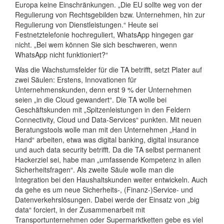
Europa keine Einschränkungen. „Die EU sollte weg von der
Regulierung von Rechtsgebilden bzw. Unternehmen, hin zur
Regulierung von Dienstleistungen.“ Heute sei
Festnetztelefonie hochreguliert, WhatsApp hingegen gar
nicht. „Bei wem können Sie sich beschweren, wenn
WhatsApp nicht funktioniert?“
Was die Wachstumsfelder für die TA betrifft, setzt Plater auf
zwei Säulen: Erstens, Innovationen für
Unternehmenskunden, denn erst 9 % der Unternehmen
seien „in die Cloud gewandert“. Die TA wolle bei
Geschäftskunden mit „Spitzenleistungen in den Feldern
Connectivity, Cloud und Data-Services“ punkten. Mit neuen
Beratungstools wolle man mit den Unternehmen „Hand in
Hand“ arbeiten, etwa was digital banking, digital insurance
und auch data security betrifft. Da die TA selbst permanent
Hackerziel sei, habe man „umfassende Kompetenz in allen
Sicherheitsfragen“. Als zweite Säule wolle man die
Integration bei den Haushaltskunden weiter entwickeln. Auch
da gehe es um neue Sicherheits-, (Finanz-)Service- und
Datenverkehrslösungen. Dabei werde der Einsatz von „big
data“ forciert, in der Zusammenarbeit mit
Transportunternehmen oder Supermarktketten gebe es viel