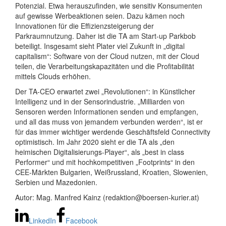
Potenzial. Etwa herauszufinden, wie sensitiv Konsumenten
auf gewisse Werbeaktionen seien. Dazu kämen noch
Innovationen für die Effizienzsteigerung der
Parkraumnutzung. Daher ist die TA am Start-up Parkbob
beteiligt. Insgesamt sieht Plater viel Zukunft in „digital
capitalism“: Software von der Cloud nutzen, mit der Cloud
teilen, die Verarbeitungskapazitäten und die Profitabilität
mittels Clouds erhöhen.
Der TA-CEO erwartet zwei „Revolutionen“: in Künstlicher
Intelligenz und in der Sensorindustrie. „Milliarden von
Sensoren werden Informationen senden und empfangen,
und all das muss von jemandem verbunden werden“, ist er
für das immer wichtiger werdende Geschäftsfeld Connectivity
optimistisch. Im Jahr 2020 sieht er die TA als „den
heimischen Digitalisierungs-Player“, als „best in class
Performer“ und mit hochkompetitiven „Footprints“ in den
CEE-Märkten Bulgarien, Weißrussland, Kroatien, Slowenien,
Serbien und Mazedonien.
Autor: Mag. Manfred Kainz (redaktion@boersen-kurier.at)
LinkedIn
Facebook