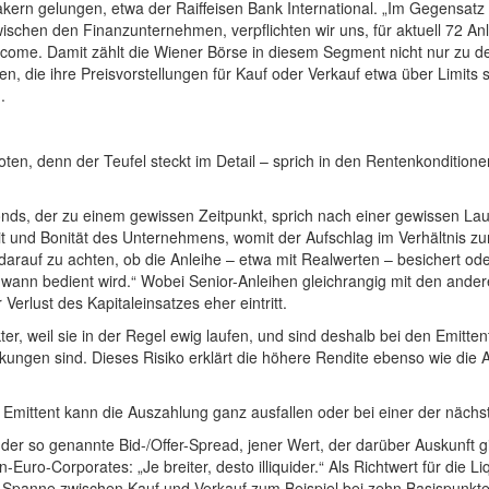
akern gelungen, etwa der Raiffeisen Bank International. „Im Gegensatz
chen den Finanzunternehmen, verpflichten wir uns, für aktuell 72 Anle
Income. Damit zählt die Wiener Börse in diesem Segment nicht nur zu d
n, die ihre Preisvorstellungen für Kauf oder Verkauf etwa über Limits s
.
oten, denn der Teufel steckt im Detail – sprich in den Rentenkondition
nds, der zu einem gewissen Zeitpunkt, sprich nach einer gewissen Lau
eit und Bonität des Unternehmens, womit der Aufschlag im Verhältnis zu
t darauf zu achten, ob die Anleihe – etwa mit Realwerten – besichert ode
l wann bedient wird.“ Wobei Senior-Anleihen gleichrangig mit den ande
Verlust des Kapitaleinsatzes eher eintritt.
, weil sie in der Regel ewig laufen, und sind deshalb bei den Emittente
ankungen sind. Dieses Risiko erklärt die höhere Rendite ebenso wie di
 Emittent kann die Auszahlung ganz ausfallen oder bei einer der näc
ch der so genannte Bid-/Offer-Spread, jener Wert, der darüber Auskunft
Euro-Corporates: „Je breiter, desto illiquider.“ Als Richtwert für die Li
die Spanne zwischen Kauf und Verkauf zum Beispiel bei zehn Basispunkten