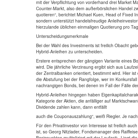
mit der Verpflichtung von vorderhand drei Market M
Counter-Markt, also dem außerbörslichen Handel zwis
quotieren“, berichtet Michael Kuen, Head of Fixed 
sondern unterstützt handelsfreudige Anleiheinvestore
hierzulande üblichen einmaligen Quotierung pro Tag
Unterscheidungsmerkmale
Bei der Wahl des Investments ist freilich Obacht geb
Hybrid-Anleihen zu unterscheiden.
Erstere entsprechen der gängigen Variante eines Bo
wird. Die jährliche Verzinsung ergibt sich aus Laufz
der Zentralbanken orientiert, bestimmt wird. Hier is
die Abstufung bei der Rangfolge, wer im Konkursfal
nachrangigen Bonds, bei denen im Fall der Fälle der 
Hybrid-Anleihen hingegen haben Eigenkapitalcharakter
Kategorie der Aktien, die anfälliger auf Marktschw
Dividende zahlen kann, dann entfällt
auch die Couponauszahlung“, weiß Riegler. Je nach
Für den Privatinvestor von Interesse ist freilich au
ist, so Georg Nitzlader, Fondsmanager des Raiffeisen-
Basispunkten multipliziert mit der Laufzeit: „Liegt 