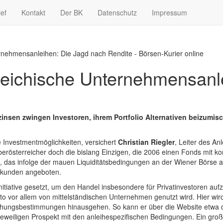
ief
Kontakt
Der BK
Datenschutz
Impressum
ernehmensanleihen: Die Jagd nach Rendite - Börsen-Kurier online
rreichische Unternehmensanl
insen zwingen Investoren, ihrem Portfolio Alternativen beizumisc
 Investmentmöglichkeiten, versichert
Christian Riegler
, Leiter des A
rösterreicher doch die bislang Einzigen, die 2006 einen Fonds mit ko
 das infolge der mauen Liquiditätsbedingungen an der Wiener Börse alle
oßkunden angeboten.
nitiative gesetzt, um den Handel insbesondere für Privatinvestoren auf
 vor allem von mittelständischen Unternehmen genutzt wird. Hier wird 
lichungsbestimmungen hinausgehen. So kann er über die Website etwa d
iligen Prospekt mit den anleihespezifischen Bedingungen. Ein großer 