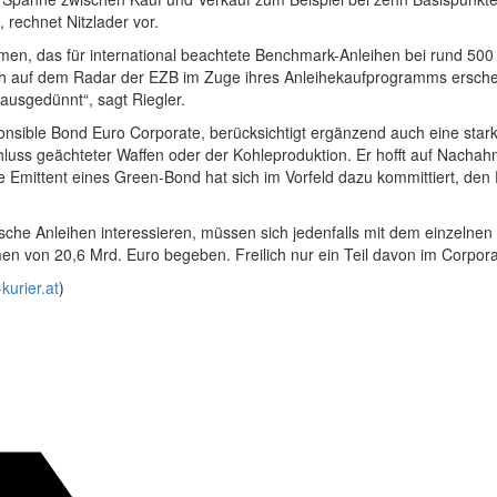
, rechnet Nitzlader vor.
men, das für international beachtete Benchmark-Anleihen bei rund 500 M
h auf dem Radar der EZB im Zuge ihres Anleihekaufprogramms erschein
 ausgedünnt“, sagt Riegler.
nsible Bond Euro Corporate, berücksichtigt ergänzend auch eine sta
hluss geächteter Waffen oder der Kohleproduktion. Er hofft auf Nacha
he Emittent eines Green-Bond hat sich im Vorfeld dazu kommittiert, den
imische Anleihen interessieren, müssen sich jedenfalls mit dem einzeln
n von 20,6 Mrd. Euro begeben. Freilich nur ein Teil davon im Corpor
urier.at
)