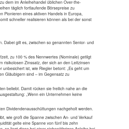
 zu dem im Anleihehandel üblichen Over-the-
ihen täglich fortlaufende Börsepreise zu
en Pionieren eines aktiven Handels in Europa,
omit schneller realisieren können als bei der sonst
en. Dabei gilt es, zwischen so genannten Senior- und
fzeit, zu 100 % des Nennwertes (Nominale) getilgt
m risikolosen Zinssatz, der sich an den Leitzinsen
r unbesichert ist, wie Riegler betont: „Es geht um
ren Gläubigern sind – im Gegensatz zu
n beliebt. Damit rücken sie freilich nahe an die
e Ausgestaltung: „Wenn ein Unternehmen keine
hsten Dividendenausschüttungen nachgeholt werden.
 gibt, wie groß die Spanne zwischen An- und Verkauf
quidität gelte eine Spanne von fünf bis zehn
, so liegt diese bei einer siebenjährigen Anleihe bei