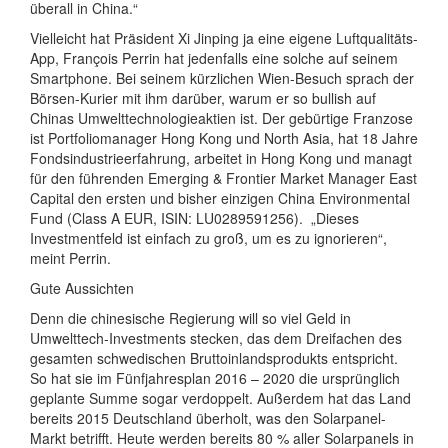
überall in China.“
Vielleicht hat Präsident Xi Jinping ja eine eigene Luftqualitäts-
App, François Perrin hat jedenfalls eine solche auf seinem
Smartphone. Bei seinem kürzlichen Wien-Besuch sprach der
Börsen-Kurier mit ihm darüber, warum er so bullish auf
Chinas Umwelttechnologieaktien ist. Der gebürtige Franzose
ist Portfoliomanager Hong Kong und North Asia, hat 18 Jahre
Fondsindustrieerfahrung, arbeitet in Hong Kong und managt
für den führenden Emerging & Frontier Market Manager East
Capital den ersten und bisher einzigen China Environmental
Fund (Class A EUR, ISIN: LU0289591256).
„Dieses
Investmentfeld ist einfach zu groß, um es zu ignorieren“,
meint Perrin.
Gute Aussichten
Denn die chinesische Regierung will so viel Geld in
Umwelttech-Investments stecken, das dem Dreifachen des
gesamten schwedischen Bruttoinlandsprodukts entspricht.
So hat sie im Fünfjahresplan 2016 – 2020 die ursprünglich
geplante Summe sogar verdoppelt. Außerdem hat das Land
bereits 2015 Deutschland überholt, was den Solarpanel-
Markt betrifft. Heute werden bereits 80 % aller Solarpanels in