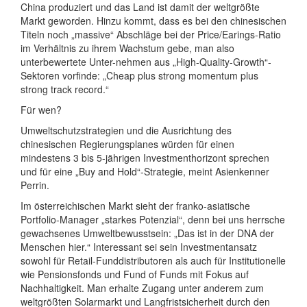
China produziert und das Land ist damit der weltgrößte
Markt geworden. Hinzu kommt, dass es bei den chinesischen
Titeln noch „massive“ Abschläge bei der Price/Earings-Ratio
im Verhältnis zu ihrem Wachstum gebe, man also
unterbewertete Unter-nehmen aus „High-Quality-Growth“-
Sektoren vorfinde: „Cheap plus strong momentum plus
strong track record.“
Für wen?
Umweltschutzstrategien und die Ausrichtung des
chinesischen Regierungsplanes würden für einen
mindestens 3 bis 5-jährigen Investmenthorizont sprechen
und für eine „Buy and Hold“-Strategie, meint Asienkenner
Perrin.
Im österreichischen Markt sieht der franko-asiatische
Portfolio-Manager „starkes Potenzial“, denn bei uns herrsche
gewachsenes Umweltbewusstsein: „Das ist in der DNA der
Menschen hier.“ Interessant sei sein Investmentansatz
sowohl für Retail-Funddistributoren als auch für Institutionelle
wie Pensionsfonds und Fund of Funds mit Fokus auf
Nachhaltigkeit. Man erhalte Zugang unter anderem zum
weltgrößten Solarmarkt und Langfristsicherheit durch den