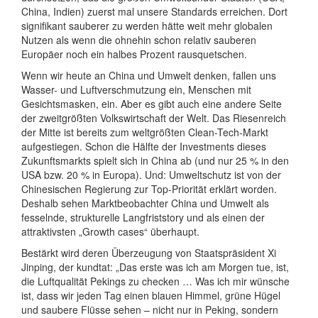
China, Indien) zuerst mal unsere Standards erreichen. Dort
signifikant sauberer zu werden hätte weit mehr globalen
Nutzen als wenn die ohnehin schon relativ sauberen
Europäer noch ein halbes Prozent rausquetschen.
Wenn wir heute an China und Umwelt denken, fallen uns
Wasser- und Luftverschmutzung ein, Menschen mit
Gesichtsmasken, ein. Aber es gibt auch eine andere Seite
der zweitgrößten Volkswirtschaft der Welt. Das Riesenreich
der Mitte ist bereits zum weltgrößten Clean-Tech-Markt
aufgestiegen. Schon die Hälfte der Investments dieses
Zukunftsmarkts spielt sich in China ab (und nur 25 % in den
USA bzw. 20 % in Europa). Und: Umweltschutz ist von der
Chinesischen Regierung zur Top-Priorität erklärt worden.
Deshalb sehen Marktbeobachter China und Umwelt als
fesselnde, strukturelle Langfriststory und als einen der
attraktivsten „Growth cases“ überhaupt.
Bestärkt wird deren Überzeugung von Staatspräsident Xi
Jinping, der kundtat: „Das erste was ich am Morgen tue, ist,
die Luftqualität Pekings zu checken … Was ich mir wünsche
ist, dass wir jeden Tag einen blauen Himmel, grüne Hügel
und saubere Flüsse sehen – nicht nur in Peking, sondern