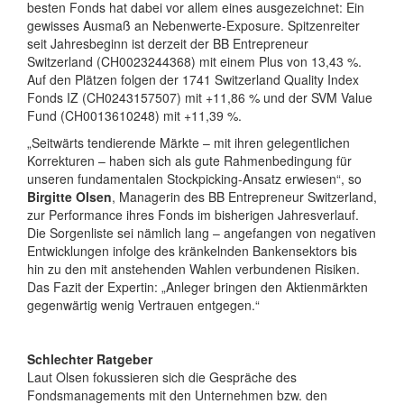
besten Fonds hat dabei vor allem eines ausgezeichnet: Ein
gewisses Ausmaß an Nebenwerte-Exposure. Spitzenreiter
seit Jahresbeginn ist derzeit der BB Entrepreneur
Switzerland (CH0023244368) mit einem Plus von 13,43 %.
Auf den Plätzen folgen der 1741 Switzerland Quality Index
Fonds IZ (CH0243157507) mit +11,86 % und der SVM Value
Fund (CH0013610248) mit +11,39 %.
„Seitwärts tendierende Märkte – mit ihren gelegentlichen
Korrekturen – haben sich als gute Rahmenbedingung für
unseren fundamentalen Stockpicking-Ansatz erwiesen“, so
Birgitte Olsen
, Managerin des BB Entrepreneur Switzerland,
zur Performance ihres Fonds im bisherigen Jahresverlauf.
Die Sorgenliste sei nämlich lang – angefangen von negativen
Entwicklungen infolge des kränkelnden Bankensektors bis
hin zu den mit anstehenden Wahlen verbundenen Risiken.
Das Fazit der Expertin: „Anleger bringen den Aktienmärkten
gegenwärtig wenig Vertrauen entgegen.“
Schlechter Ratgeber
Laut Olsen fokussieren sich die Gespräche des
Fondsmanagements mit den Unternehmen bzw. den