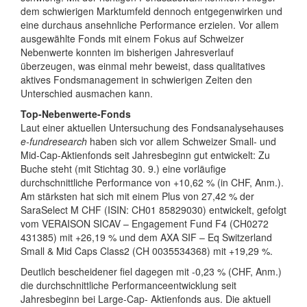
dem schwierigen Marktumfeld dennoch entgegenwirken und
eine durchaus ansehnliche Performance erzielen. Vor allem
ausgewählte Fonds mit einem Fokus auf Schweizer
Nebenwerte konnten im bisherigen Jahresverlauf
überzeugen, was einmal mehr beweist, dass qualitatives
aktives Fondsmanagement in schwierigen Zeiten den
Unterschied ausmachen kann.
Top-Nebenwerte-Fonds
Laut einer aktuellen Untersuchung des Fondsanalysehauses
e-fundresearch
haben sich vor allem Schweizer Small- und
Mid-Cap-Aktienfonds seit Jahresbeginn gut entwickelt: Zu
Buche steht (mit Stichtag 30. 9.) eine vorläufige
durchschnittliche Performance von +10,62 % (in CHF, Anm.).
Am stärksten hat sich mit einem Plus von 27,42 % der
SaraSelect M CHF (ISIN: CH01 85829030) entwickelt, gefolgt
vom VERAISON SICAV – Engagement Fund F4 (CH0272
431385) mit +26,19 % und dem AXA SIF – Eq Switzerland
Small & Mid Caps Class2 (CH 0035534368) mit +19,29 %.
Deutlich bescheidener fiel dagegen mit -0,23 % (CHF, Anm.)
die durchschnittliche Performanceentwicklung seit
Jahresbeginn bei Large-Cap- Aktienfonds aus. Die aktuell