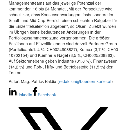
Managementteams auf das jeweilige Potenzial der
kommenden 18 bis 24 Monate. „Mit der Perspektive wird
schnell klar, dass Konsenserwartungen, insbesondere im
Small- und Mid-Cap-Bereich einen schlechten Ratgeber für
die Einzeltitelselektion abgeben“, so Olsen. Zuletzt wurden
im Übrigen keine bedeutenden Änderungen in der
Portfoliozusammensetzung vorgenommen. Die größten
Positionen auf Einzeltitelebene sind derzeit Partners Group
(Portfolioanteil: 4 %, CH0024608827), Komax (3,7 %, CH00
10702154) und Kuehne & Nagel (3,5 %, CH0025238863).
Auf Sektorenebene geben Industrie (31,6 %), Finanzwesen
(14,2 %) und Roh-, Hilfs- und Betriebsstoffe (11,5 %) den
Ton an.
Autor: Mag. Patrick Baldia (
redaktion@boersen-kurier.at
)
LinkedIn
Facebook