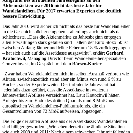
Aufgrund des turbulenten Jahresbeginns an den
Aktienmärkten war 2016 nicht das beste Jahr für
Wandelanleihen. Für 2017 erwarten Experten eine deutlich
bessere Entwicklung.
Das Jahr 2016 wird sicherlich nicht als das beste für Wandelanleihen
in die Geschichtsbücher eingehen – allerdings auch nicht als das
schlechteste. „Dass die Aktienmärkte zu Jahresbeginn entgegen
allen Erwartungen stark gefallen sind – allein der Euro Stoxx 50 ist
zwischen Anfang Jänner und Mitte Feber um 18 % zurückgegangen
– hat sich auch auf die Assetklasse ausgewirkt“, erklärt
Gerhard
Kratochwil
, Managing Director beim Wandelanleihenspezialisten
Convertinvest, im Gespräch mit dem
Börsen-Kurier
.
„Zwar haben Wandelanleihen nicht im selben Ausmaß verloren wie
Aktien, zwischenzeitlich stand aber ein Minus von rund 6 % zu
Buche“, so der Experte weiter. Der turbulente Jahresstart hat
jedenfalls dazu geführt, dass die Assetklasse im weiteren
Jahresverlauf Abflüsse verzeichnet hat. Laut Kratochwil hätten
Anleger bis zum Ende des dritten Quartals rund 8 Mrd€ aus
europäischen Wandelanleihen-Publikumsfonds, die ein
Gesamtvolumen von 72 Mrd€ aufweisen, abgezogen.
Die Folge der satten Abflüsse aus der Assetklasse: Wandelanleihen
sind billiger geworden. „Wir sehen derzeit eine ähnliche Situation
wie auch 2008 und 2011: Nach einem schwachen Jahr mit fallenden