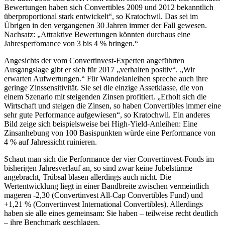
Bewertungen haben sich Convertibles 2009 und 2012 bekanntlich
überproportional stark entwickelt“, so Kratochwil. Das sei im
Übrigen in den vergangenen 30 Jahren immer der Fall gewesen.
Nachsatz: „Attraktive Bewertungen könnten durchaus eine
Jahresperfomance von 3 bis 4 % bringen.“
Angesichts der vom Convertinvest-Experten angeführten
Ausgangslage gibt er sich für 2017 „verhalten positiv“. „Wir
erwarten Aufwertungen.“ Für Wandelanleihen spreche auch ihre
geringe Zinssensitivität. Sie sei die einzige Assetklasse, die von
einem Szenario mit steigenden Zinsen profitiert. „Erholt sich die
Wirtschaft und steigen die Zinsen, so haben Convertibles immer eine
sehr gute Performance aufgewiesen“, so Kratochwil. Ein anderes
Bild zeige sich beispielsweise bei High-Yield-Anleihen: Eine
Zinsanhebung von 100 Basispunkten würde eine Performance von
4 % auf Jahressicht ruinieren.
Schaut man sich die Performance der vier Convertinvest-Fonds im
bisherigen Jahresverlauf an, so sind zwar keine Jubelstürme
angebracht, Trübsal blasen allerdings auch nicht. Die
Wertentwicklung liegt in einer Bandbreite zwischen vermeintlich
mageren -2,30 (Convertinvest All-Cap Convertibles Fund) und
+1,21 % (Convertinvest International Convertibles). Allerdings
haben sie alle eines gemeinsam: Sie haben – teilweise recht deutlich
– ihre Benchmark geschlagen.