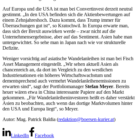
Auf Europa und die USA ist man bei Convertinvest derzeit neutral
gestimmt. „In den USA befinden sich die Aktienbewertungen auf
einem Zehnjahreshoch. Dazu kommt, dass Trump immer für
Überraschungen gut ist“, so Kratochwil. In Europa erwarte man,
dass sich der Brexit auswirken werde – zwar nicht auf die
Unternehmensergebnisse, aber auf das Sentiment. Asien habe man
untergewichtet. So sehe man in Japan nach wie vor strukturelle
Defizite.
Weniger vorsichtig auf asiatische Wandelanleihen ist man bei Fisch
Asset Management eingestellt. „Wir sehen aktuell Asien als
chancenreich an, da dort im Vergleich zu den westlichen
Industrienationen ein höheres Wirtschaftswachstum und
dementsprechend auch vermehrt Wandelanleihenemissionen zu
erwarten sind“, sagt der Portfoliomanager
Stefan Meyer
. Bereits
heuer wären etwa in China interessante Papiere auf den Markt
gekommen. „Für Wandelanleiheninvestoren heißt es daher verstärkt
Asien zu beobachten, auch wenn das dortige Marktvolumen hinter
den USA und Europa liegt“, so Meyer.
Autor: Mag. Patrick Baldia (
redaktion@boersen-kurier.at
)
LinkedIn
Facebook