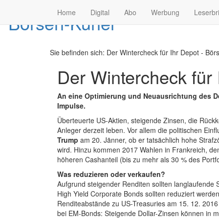
Home
Digital
Abo
Werbung
Leserbr
Sie befinden sich:
Der Wintercheck für Ihr Depot - Börs
Der Wintercheck für 
An eine Optimierung und Neuausrichtung des De
Impulse.
Überteuerte US-Aktien, steigende Zinsen, die Rück
Anleger derzeit leben. Vor allem die politischen Ei
Trump
am 20. Jänner, ob er tatsächlich hohe Straf
wird. Hinzu kommen 2017 Wahlen in Frankreich, den 
höheren Cashanteil (bis zu mehr als 30 % des Portfol
Was reduzieren oder verkaufen?
Aufgrund steigender Renditen sollten langlaufende
High Yield Corporate Bonds sollten reduziert werde
Renditeabstände zu US-Treasuries am 15. 12. 2016 m
bei EM-Bonds: Steigende Dollar-Zinsen können in m