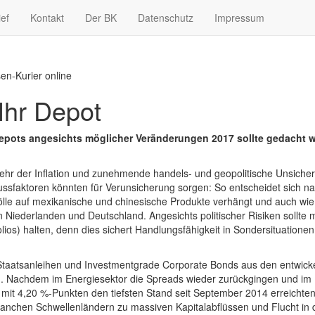
ief
Kontakt
Der BK
Datenschutz
Impressum
en-Kurier online
Ihr Depot
pots angesichts möglicher Veränderungen 2017 sollte gedacht we
kehr der Inflation und zunehmende handels- und geopolitische Unsic
nflussfaktoren könnten für Verunsicherung sorgen: So entscheidet sich 
zölle auf mexikanische und chinesische Produkte verhängt und auch wi
Niederlanden und Deutschland. Angesichts politischer Risiken sollte m
ios) halten, denn dies sichert Handlungsfähigkeit in Sondersituationen
 Staatsanleihen und Investmentgrade Corporate Bonds aus den entwick
n. Nachdem im Energiesektor die Spreads wieder zurückgingen und im Bo
it 4,20 %-Punkten den tiefsten Stand seit September 2014 erreichten,
anchen Schwellenländern zu massiven Kapitalabflüssen und Flucht in 