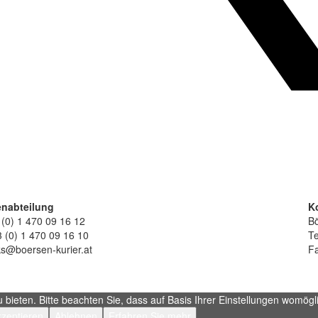
nabteilung
K
 (0) 1 470 09 16 12
Bö
 (0) 1 470 09 16 10
Te
ks@boersen-kurier.at
Fa
ieten. Bitte beachten Sie, dass auf Basis Ihrer Einstellungen womöglic
zeptieren
Ablehnen
Erfahren Sie mehr