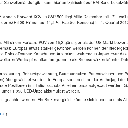
r Schwellenländer gibt, kann hier antizyklisch über EM-Bond-Lokalwä
 12-Monats-Forward-KGV im S&P 500 liegt Mitte Dezember mit 17,1 weit
er S&P-500-Firmen auf 11,2 % (FactSet-Konsens) im 1. Quartal 2017 (4.
 Mit einem Forward-KGV von 15,3 günstiger als der US-Markt bewertet
Innerhalb Europas etwas stärker gewichtet werden können der niedergepr
nd Rohstoffmärkte Kanada und Australien, während in Japan zwar das
 weiteren Wertpapieraufkaufprogramme als Bremse wirken könnte. Dahe
ldausstattung, Rohstoffgewinnung, Baumaterialien, Baumaschinen un
men) übergewichtet werden. In Europa kann noch an der Aufholjagd der 
te Positionen in Inflationsschutz-Anleihenfonds aufgebaut werden. Gold
n unter 1.050 USD/Unze akkumuliert werden.
en geachtet werden. Ein Brokervergleich könnte sich lohnen und als Alt
.at
)