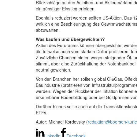
Rückschläge an den Anleihen- und Aktienmärkten de
ein günstiger Einstieg erfolgen.
Ebenfalls reduziert werden sollten US-Aktien. Das
wirklich eine Beschleunigung des Gewinnwachstums d
abzuwarten.
Was kaufen und übergewichten?
Aktien des Euroraums können übergewichtet werden.
die teilweise auch vom starken Dollar profitieren. 
Zusätzliche Chancen bieten wegen steigender Öl- u
stimmt, aber eine Zurückhaltung der Notenbank bei
neutral gewichten.
Von den Branchen her sollten global Öl&Gas, Ölfe
Bauindustrie (profitieren von Infrastrukturprogram
werden. Wegen der Rückkehr der Inflation können ers
erkennbarer Bodenbildung oder bei Goldpreisen vo
Darüber hinaus sollte auch auf die Transaktionskost
ETFs.
Autor: Michael Kordovsky (
redaktion@boersen-kurier
LinkedIn
Facebook