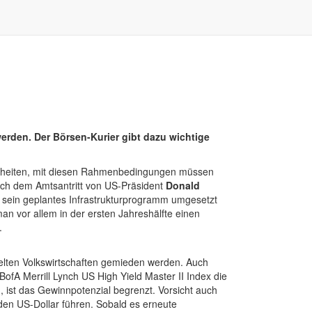
rden. Der Börsen-Kurier gibt dazu wichtige
herheiten, mit diesen Rahmenbedingungen müssen
nach dem Amtsantritt von US-Präsident
Donald
e sein geplantes Infrastrukturprogramm umgesetzt
an vor allem in der ersten Jahreshälfte einen
.
elten Volkswirtschaften gemieden werden. Auch
fA Merrill Lynch US High Yield Master II Index die
 ist das Gewinnpotenzial begrenzt. Vorsicht auch
den US-Dollar führen. Sobald es erneute