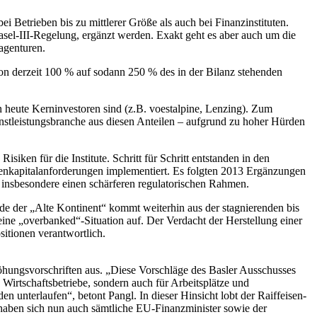
i Betrieben bis zu mittlerer Größe als auch bei Finanzinstituten.
Basel-III-Regelung, ergänzt werden. Exakt geht es aber auch um die
agenturen.
von derzeit 100 % auf sodann 250 % des in der Bilanz stehenden
en heute Kerninvestoren sind (z.B. voestalpine, Lenzing). Zum
enstleistungsbranche aus diesen Anteilen – aufgrund zu hoher Hürden
ken für die Institute. Schritt für Schritt entstanden in den
enkapitalanforderungen implementiert. Es folgten 2013 Ergänzungen
 insbesondere einen schärferen regulatorischen Rahmen.
ade der „Alte Kontinent“ kommt weiterhin aus der stagnierenden bis
eine „overbanked“-Situation auf. Der Verdacht der Herstellung einer
itionen verantwortlich.
rhöhungsvorschriften aus. „Diese Vorschläge des Basler Ausschusses
Wirtschaftsbetriebe, sondern auch für Arbeitsplätze und
nterlaufen“, betont Pangl. In dieser Hinsicht lobt der Raiffeisen-
haben sich nun auch sämtliche EU-Finanzminister sowie der