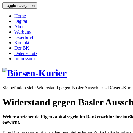
Toggle navigation
Home
Digital
Abo
Werbung
Leserbrief
Kontakt
Der BK
Datenschutz
Impressum
Sie befinden sich:
Widerstand gegen Basler Ausschuss - Börsen-Kurie
Widerstand gegen Basler Aussc
Weiter anziehende Eigenkapitalregeln im Bankensektor beeinträ
Gewicht.
Eine Konterkarierung zur allgemein geforderten Wirtschaftsstimulie