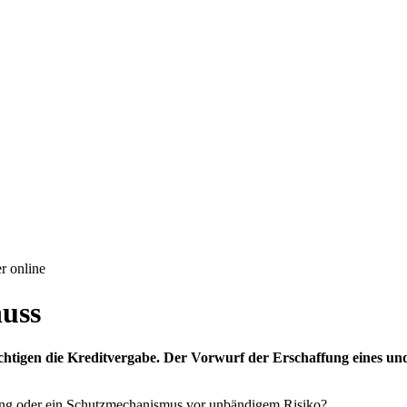
r online
huss
chtigen die Kreditvergabe. Der Vorwurf der Erschaffung eines u
rung oder ein Schutzmechanismus vor unbändigem Risiko?