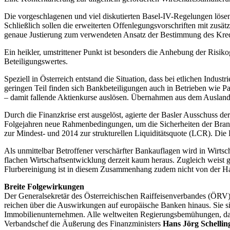
Die vorgeschlagenen und viel diskutierten Basel-IV-Regelungen lösen n
Schließlich sollen die erweiterten Offenlegungsvorschriften mit zusät
genaue Justierung zum verwendeten Ansatz der Bestimmung des Kredit
Ein heikler, umstrittener Punkt ist besonders die Anhebung der Risik
Beteiligungswertes.
Speziell in Österreich entstand die Situation, dass bei etlichen Indu
geringen Teil finden sich Bankbeteiligungen auch in Betrieben wie P
– damit fallende Aktienkurse auslösen. Übernahmen aus dem Ausland
Durch die Finanzkrise erst ausgelöst, agierte der Basler Ausschuss d
Folgejahren neue Rahmenbedingungen, um die Sicherheiten der Branch
zur Mindest- und 2014 zur strukturellen Liquiditätsquote (LCR). Di
Als unmittelbar Betroffener verschärfter Bankauflagen wird in Wirtsc
flachen Wirtschaftsentwicklung derzeit kaum heraus. Zugleich weist g
Flurbereinigung ist in diesem Zusammenhang zudem nicht von der Hand
Breite Folgewirkungen
Der Generalsekretär des Österreichischen Raiffeisenverbandes (ÖRV
reichen über die Auswirkungen auf europäische Banken hinaus. Sie sin
Immobilienunternehmen. Alle weltweiten Regierungsbemühungen, das W
Verbandschef die Äußerung des Finanzministers
Hans Jörg Schellin