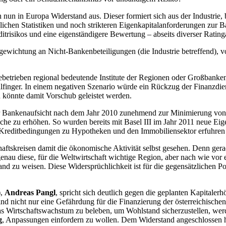
un in Europa Widerstand aus. Dieser formiert sich aus der Industrie, be
zlichen Statistiken und noch strikteren Eigenkapitalanforderungen zur 
risikos und eine eigenständigere Bewertung – abseits diverser Rating
ogewichtung an Nicht-Bankenbeteiligungen (die Industrie betreffend), 
striebetrieben regional bedeutende Institute der Regionen oder Großbank
alfinger. In einem negativen Szenario würde ein Rückzug der Finanzdi
 könnte damit Vorschub geleistet werden.
er Bankenaufsicht nach dem Jahr 2010 zunehmend zur Minimierung von Risi
e zu erhöhen. So wurden bereits mit Basel III im Jahr 2011 neue Eig
e Kreditbedingungen zu Hypotheken und den Immobiliensektor erfuhren
haftskreisen damit die ökonomische Aktivität selbst gesehen. Denn ger
enau diese, für die Weltwirtschaft wichtige Region, aber nach wie vor 
 zu weisen. Diese Widersprüchlichkeit ist für die gegensätzlichen Pos
),
Andreas Pangl
, spricht sich deutlich gegen die geplanten Kapitale
d nicht nur eine Gefährdung für die Finanzierung der österreichischen 
irtschaftswachstum zu beleben, um Wohlstand sicherzustellen, werden u
g
, Anpassungen einfordern zu wollen. Dem Widerstand angeschlossen 