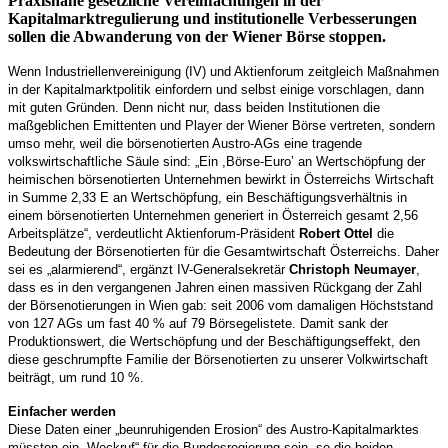
Praxisnahe gesetzliche Vereinfachungen in der
Kapitalmarktregulierung und institutionelle Verbesserungen
sollen die Abwanderung von der Wiener Börse stoppen.
Wenn Industriellenvereinigung (IV) und Aktienforum zeitgleich Maßnahmen
in der Kapitalmarktpolitik einfordern und selbst einige vorschlagen, dann
mit guten Gründen. Denn nicht nur, dass beiden Institutionen die
maßgeblichen Emittenten und Player der Wiener Börse vertreten, sondern
umso mehr, weil die börsenotierten Austro-AGs eine tragende
volkswirtschaftliche Säule sind: „Ein ,Börse-Euro’ an Wertschöpfung der
heimischen börsenotierten Unternehmen bewirkt in Österreichs Wirtschaft
in Summe 2,33 E an Wertschöpfung, ein Beschäftigungsverhältnis in
einem börsenotierten Unternehmen generiert in Österreich gesamt 2,56
Arbeitsplätze“, verdeutlicht Aktienforum-Präsident
Robert Ottel
die
Bedeutung der Börsenotierten für die Gesamtwirtschaft Österreichs. Daher
sei es „alarmierend“, ergänzt IV-Generalsekretär
Christoph Neumayer
,
dass es in den vergangenen Jahren einen massiven Rückgang der Zahl
der Börsenotierungen in Wien gab: seit 2006 vom damaligen Höchststand
von 127 AGs um fast 40 % auf 79 Börsegelistete. Damit sank der
Produktionswert, die Wertschöpfung und der Beschäftigungseffekt, den
diese geschrumpfte Familie der Börsenotierten zu unserer Volkwirtschaft
beiträgt, um rund 10 %.
Einfacher werden
Diese Daten einer „beunruhigenden Erosion“ des Austro-Kapitalmarktes
müssten ein „Weckruf“ für die Bundesregierung sein, so die beiden