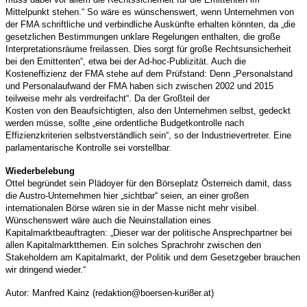
Mittelpunkt stehen.“ So wäre es wünschenswert, wenn Unternehmen von
der FMA schriftliche und verbindliche Auskünfte erhalten könnten, da „die
gesetzlichen Bestimmungen unklare Regelungen enthalten, die große
Interpretationsräume freilassen. Dies sorgt für große Rechtsunsicherheit
bei den Emittenten“, etwa bei der Ad-hoc-Publizität. Auch die
Kosteneffizienz der FMA stehe auf dem Prüfstand: Denn „Personalstand
und Personalaufwand der FMA haben sich zwischen 2002 und 2015
teilweise mehr als verdreifacht“. Da der Großteil der
Kosten von den Beaufsichtigten, also den Unternehmen selbst, gedeckt
werden müsse, sollte „eine ordentliche Budgetkontrolle nach
Effizienzkriterien selbstverständlich sein“, so der Industrievertreter. Eine
parlamentarische Kontrolle sei vorstellbar.
Wiederbelebung
Ottel begründet sein Plädoyer für den Börseplatz Österreich damit, dass
die Austro-Unternehmen hier „sichtbar“ seien, an einer großen
internationalen Börse wären sie in der Masse nicht mehr visibel.
Wünschenswert wäre auch die Neuinstallation eines
Kapitalmarktbeauftragten: „Dieser war der politische Ansprechpartner bei
allen Kapitalmarktthemen. Ein solches Sprachrohr zwischen den
Stakeholdern am Kapitalmarkt, der Politik und dem Gesetzgeber brauchen
wir dringend wieder.“
Autor: Manfred Kainz (redaktion@boersen-kuri8er.at)