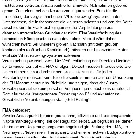
Institutionenvertreter. Ansatzpunkte für sinnvolle Maßnahmen gebe es
genug: Zum einen bei den Kosten von zigtausenden Euro für die
Einrichtung der vorgeschriebenen „Whistleblowing“-Systeme in den
Unternehmen, die insbesondere die kleineren belasten und von der Börse
abschrecken. In Frankreich gingen solche Verpflichtungen aus
datenschutzrechtlichen Gründen gar nicht. Eine Vereinfachung des
heimischen Börsegesetzes nach deutschem Vorbild wäre daher
wünschenswert: Bei unserem großen Nachbarn (mit dem größten
kontinentaleuropäischen Kapitalmark) müssten nur Finanzdienstleister
explizite Whistleblowing-Systeme aufweisen.
Vereinfachungswunsch zwei: Die Veröffentlichung der Directors Dealings
sollte wieder zentral via FMA erfolgen. Derzeit müssen Interessierte alle
Unternehmen selbst durchsuchen, was – nicht nur – für jeden
Privatanleger mühsam sei. Beide Beispiele stammen aus der Umsetzung
der EU-Marktmissbrauchs-Richtlinie und zeigen, dass der Austro-
Gesetzgeber auf die europäischen Vorgaben gerne noch eins draufsetzt.
Somit lautet die übergeordnete Forderung von IV und Aktienforum:
Gesetzliche Vereinfachungen statt „Gold Plating“.
FMA gefordert
Zweiter Ansatzpunkt für eine „praxisnahe, effiziente und kostensparende
Kapitalmarktregulierung“ sei der Regulator selbst. Zu begrüßen sei daher
die im neuen Regierungsprogramm angekündigte Prüfung der FMA, so
Neumayer: „Neben mehr Transparenz und einer effektiven Budgetkontrolle
muss dabei vor allem die Rechtssicherheit für die Emittenten im