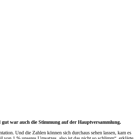
nd gut war auch die Stimmung auf der Hauptversammlung.
sentation. Und die Zahlen können sich durchaus sehen lassen, kam es
il von 1 % unseres Umsatzes, also ist das nicht so schlimm“, erklärte