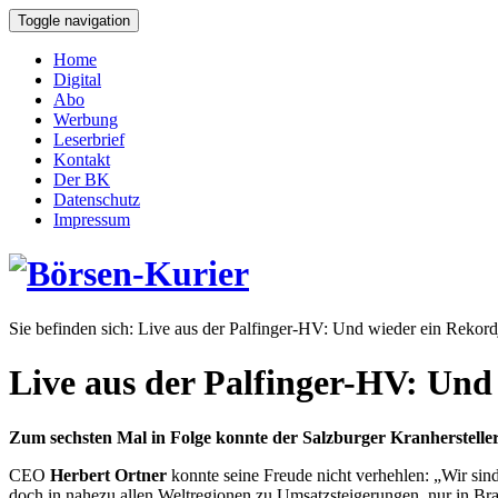
Toggle navigation
Home
Digital
Abo
Werbung
Leserbrief
Kontakt
Der BK
Datenschutz
Impressum
Sie befinden sich:
Live aus der Palfinger-HV: Und wieder ein Rekordj
Live aus der Palfinger-HV: Und
Zum sechsten Mal in Folge konnte der Salzburger Kranherstel
CEO
Herbert Ortner
konnte seine Freude nicht verhehlen: „Wir sind
doch in nahezu allen Weltre­gionen zu Umsatzsteigerungen, nur in Bras