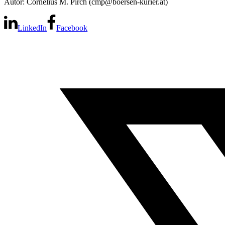
Autor: Cornelius M. Pirch (cmp@boersen-kurier.at)
LinkedIn
Facebook