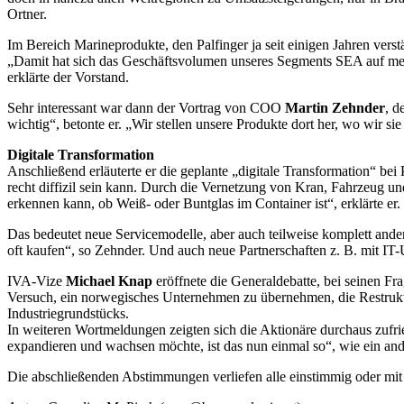
Ortner.
Im Bereich Marineprodukte, den Palfinger ja seit einigen Jahren ver
„Damit hat sich das Geschäftsvolumen unseres Segments SEA auf mehr 
erklärte der Vorstand.
Sehr interessant war dann der Vortrag von COO
Martin Zehnder
, d
wichtig“, betonte er. „Wir stellen unsere Produkte dort her, wo wir s
Digitale Transformation
Anschließend erläuterte er die geplante „digitale Transformation“ be
recht diffizil sein kann. Durch die Vernetzung von Kran, Fahrzeug un
erkennen kann, ob Weiß- oder Buntglas im Container ist“, erklärte e
Das bedeutet neue Servicemodelle, aber auch teilweise komplett ander
oft kaufen“, so Zehnder. Und auch neue Partnerschaften z. B. mit IT
IVA-Vize
Michael Knap
eröffnete die Generaldebatte, bei seinen 
Versuch, ein norwegisches Unternehmen zu übernehmen, die Restruktu
Industriegrundstücks.
In weiteren Wortmeldungen zeigten sich die Aktionäre durchaus zufr
expandieren und wachsen möchte, ist das nun einmal so“, wie ein and
Die abschließenden Abstimmungen verliefen alle einstimmig oder mit