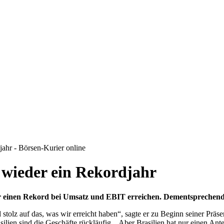
ahr - Börsen-Kurier online
 wieder ein Rekordjahr
ler einen Rekord bei Umsatz und EBIT erreichen. Dementspreche
 stolz auf das, was wir erreicht haben“, sagte er zu Beginn seiner Prä
ilien sind die Geschäfte rückläufig. „Aber Brasilien hat nur einen Ante