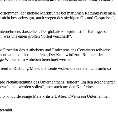
 übernommen, der globale Marktführer bei maritimen Rettungssystemen.
 nicht besonders gut, auch wegen des niedrigen Öl- und Gaspreises“,
nternehmens darstellte. „Der globale Footprint ist für Palfinger sehr
n, was uns einen großen Vorteil verschafft“.
die Prozedur des Aufhebens und Entleerens des Containers teilweise
ehend automatisiert ablaufen. „Der Kran wird zum Roboter, der
chtige Winkel zum Anheben berechnet werden.
Trend in Richtung Miete, die Leute wollen die Geräte nicht mehr so
nende Neuausrichtung des Unternehmens, sondern um den gescheiterten
Gewohnheit werden sollen“, aber auch um den Kauf eines
88,5 % wurde einige Male kritisiert. Aber: „Wenn ein Unternehmen
gewählt.