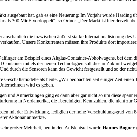
stärkt ausgebaut hat, gab es eine Neuerung: Im Vorjahr wurde Harding
als 300 MioE verdoppelt“, so Ortner. „Der Markt ist hier derzeit aber
er anschaulich die inzwischen äußerst starke Internationalisierung des U
ie verkaufen. Unsere Konkurrenten müssen ihre Produkte dort importiere
i Palfinger am Beispiel eines Altglas-Container-Abholwagens, bei dem 
d Container mittels der neuen Technologien soll dies in Zukunft weitg
r. Und durch die Sensoren kann das Gewicht festgestellt und so der ri
e Geschäftsmodelle als heute. „Wir beobachten seit einiger Zeit einen 
-Unternehmen wird es geben.
Fragen und Anmerkungen ging es dann aber gar nicht so um diese span
rierung in Nordamerika, die „bereinigten Kennzahlen, die nicht zur 
ieden mit der Entwicklung, lediglich der hohe Verschuldungsgrad von 
erer Aktionär anmerkte.
 sehr großer Mehrheit, neu in den Aufsichtsrat wurde
Hannes Bogner