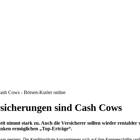
Cash Cows - Börsen-Kurier online
rsicherungen sind Cash Cows
it nimmt stark zu. Auch die Versicherer sollten wieder rentable
anken ermöglichen „Top-Erträge“.
gestern. Die Kreditinstitute konzentrieren sich auf ihre Kerngeschäfte und 