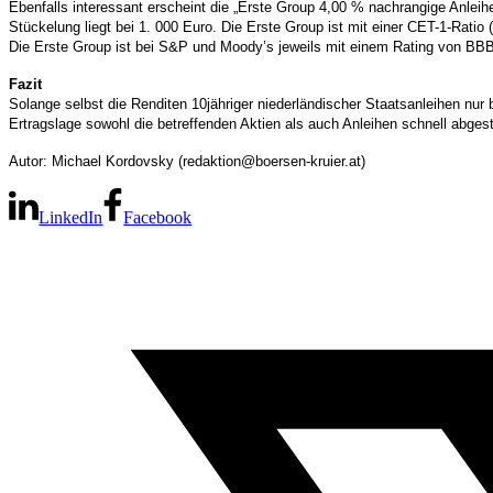
Ebenfalls interessant erscheint die „Erste Group 4,00 % nachrangige Anleih
Stückelung liegt bei 1. 000 Euro. Die Erste Group ist mit einer CET-1-Rati
Die Erste Group ist bei S&P und Moody’s jeweils mit einem Rating von BBB
Fazit
Solange selbst die Renditen 10jähriger niederländischer Staatsanleihen nur b
Ertragslage sowohl die betreffenden Aktien als auch Anleihen schnell abge
Autor:
Michael Kordovsky (redaktion@boersen-kruier.at)
LinkedIn
Facebook