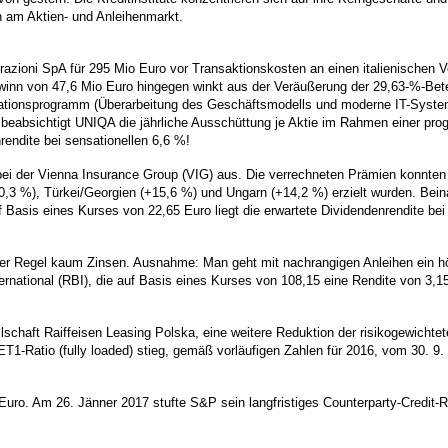
en am Aktien- und Anleihenmarkt.
azioni SpA für 295 Mio Euro vor Transaktionskosten an einen italienischen 
winn von 47,6 Mio Euro hingegen winkt aus der Veräußerung der 29,63-%-Bet
novationsprogramm (Überarbeitung des Geschäftsmodells und moderne IT-Syste
 beabsichtigt UNIQA die jährliche Ausschüttung je Aktie im Rahmen einer pro
rendite bei sensationellen 6,6 %!
 bei der Vienna Insurance Group (VIG) aus. Die verrechneten Prämien konnten
3 %), Türkei/Georgien (+15,6 %) und Ungarn (+14,2 %) erzielt wurden. Beina
 Basis eines Kurses von 22,65 Euro liegt die erwartete Dividendenrendite b
er Regel kaum Zinsen. Ausnahme: Man geht mit nachrangigen Anleihen ein höh
ernational (RBI), die auf Basis eines Kurses von 108,15 eine Rendite von 3,1
ellschaft Raiffeisen Leasing Polska, eine weitere Reduktion der risikogewich
ET1-Ratio (fully loaded) stieg, gemäß vorläufigen Zahlen für 2016, vom 30. 9.
Euro. Am 26. Jänner 2017 stufte S&P sein langfristiges Counterparty-Credit