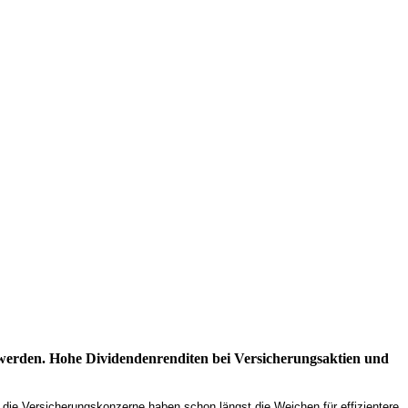
r werden. Hohe Dividendenrenditen bei Versicherungsaktien und
die Versicherungskonzerne haben schon längst die Weichen für effizientere