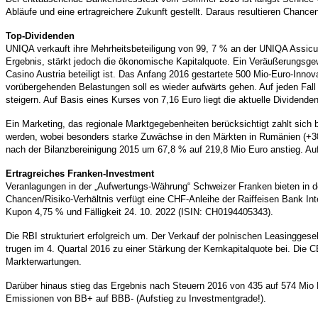
Abläufe und eine ertragreichere Zukunft gestellt. Daraus resultieren Chanc
Top-Dividenden
UNIQA verkauft ihre Mehrheitsbeteiligung von 99, 7 % an der UNIQA Assicur
Ergebnis, stärkt jedoch die ökonomische Kapitalquote. Ein Veräußerungsge
Casino Austria beteiligt ist. Das Anfang 2016 gestartete 500 Mio-Euro-In
vorübergehenden Belastungen soll es wieder aufwärts gehen. Auf jeden Fall
steigern. Auf Basis eines Kurses von 7,16 Euro liegt die aktuelle Dividenden
Ein Marketing, das regionale Marktgegebenheiten berücksichtigt zahlt sich
werden, wobei besonders starke Zuwächse in den Märkten in Rumänien (+30,
nach der Bilanzbereinigung 2015 um 67,8 % auf 219,8 Mio Euro anstieg. Auf
Ertragreiches Franken-Investment
Veranlagungen in der „Aufwertungs-Währung“ Schweizer Franken bieten in d
Chancen/Risiko-Verhältnis verfügt eine CHF-Anleihe der Raiffeisen Bank Int
Kupon 4,75 % und Fälligkeit 24. 10. 2022 (ISIN: CH0194405343).
Die RBI strukturiert erfolgreich um. Der Verkauf der polnischen Leasingges
trugen im 4. Quartal 2016 zu einer Stärkung der Kernkapitalquote bei. Die C
Markterwartungen.
Darüber hinaus stieg das Ergebnis nach Steuern 2016 von 435 auf 574 Mio 
Emissionen von BB+ auf BBB- (Aufstieg zu Investmentgrade!).