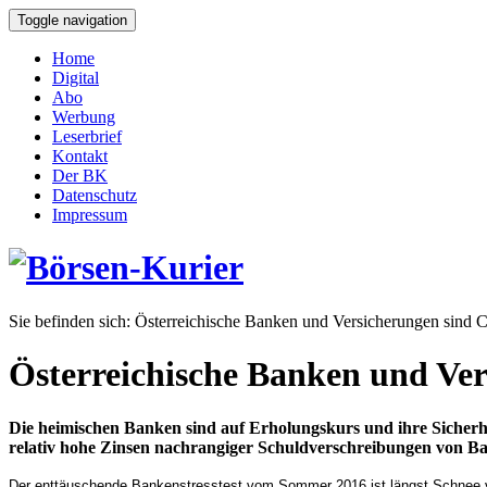
Toggle navigation
Home
Digital
Abo
Werbung
Leserbrief
Kontakt
Der BK
Datenschutz
Impressum
Sie befinden sich:
Österreichische Banken und Versicherungen sind 
Österreichische Banken und Ve
Die heimischen Banken sind auf Erholungskurs und ihre Sicherhe
relativ hohe Zinsen nachrangiger Schuldverschreibungen von B
Der enttäuschende Bankenstresstest vom Sommer 2016 ist längst Schnee von 