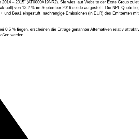
e 2014 – 2015“ (AT0000A19NR2). Sie wies laut Website der Erste Group zuletzt
o (aktuell) von 13,2 % im September 2016 solide aufgestellt. Die NPL-Quote l
+ und Baa1 eingestuft, nachrangige Emissionen (in EUR) des Emittenten mit
ei 0,5 % liegen, erscheinen die Erträge genannter Alternativen relativ attrakti
stoßen werden.