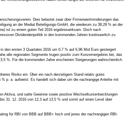
Versicherungsverein. Dies belastet zwar über Firmenwertminderungen das
eiligung an der Medial Beteiligungs-GmbH, die wiederum zu 38,29 % an der
me) ist zu einem guten Teil 2016 ergebniswirksam. Doch nach
gressiven Dividendenpolitik in den kommenden Jahren kontinuierlich zu
 in den ersten 3 Quartalen 2016 um 0,7 % auf 6,96 Mrd Euro gesteigert
he alle regionalen Segmente trugen positiv zum Konzernergebnis bei, das
ei 3,5 %. Für die kommenden Jahre erscheinen Steigerungen wahrscheinlich.
eres Risiko ein. Über ein nach derzeitigem Stand relativ gutes
5 % p. a. aufweist. Es handelt sich dabei um die nachrangige Anleihe mit
teten Aktiva, und satte Gewinne sowie positive Wechselkursentwicklungen
 bis 31. 12. 2016 von 12,3 auf 13,5 % und somit auf einen Level über
-Rating für RBI von BBB auf BBB+ hoch und jenes der nachrangigen RBI-