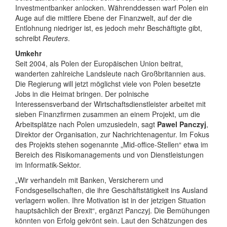
Investmentbanker anlocken. Währenddessen warf Polen ein
Auge auf die mittlere Ebene der Finanzwelt, auf der die
Entlohnung niedriger ist, es jedoch mehr Beschäftigte gibt,
schreibt
Reuters
.
Umkehr
Seit 2004, als Polen der Europäischen Union beitrat,
wanderten zahlreiche Landsleute nach Großbritannien aus.
Die Regierung will jetzt möglichst viele von Polen besetzte
Jobs in die Heimat bringen. Der polnische
Interessensverband der Wirtschaftsdienstleister arbeitet mit
sieben Finanzfirmen zusammen an einem Projekt, um die
Arbeitsplätze nach Polen umzusiedeln, sagt
Pawel Panczyj
,
Direktor der Organisation, zur Nachrichtenagentur. Im Fokus
des Projekts stehen sogenannte „Mid-office-Stellen“ etwa im
Bereich des Risikomanagements und von Dienstleistungen
im Informatik-Sektor.
„Wir verhandeln mit Banken, Versicherern und
Fondsgesellschaften, die ihre Geschäftstätigkeit ins Ausland
verlagern wollen. Ihre Motivation ist in der jetzigen Situation
hauptsächlich der Brexit“, ergänzt Panczyj. Die Bemühungen
könnten von Erfolg gekrönt sein. Laut den Schätzungen des