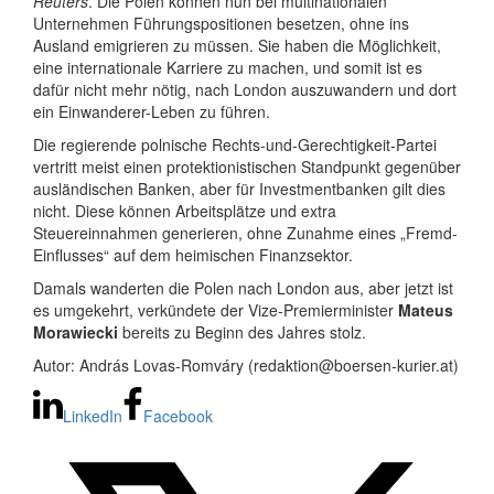
Reuters
. Die Polen können nun bei multinationalen
Unternehmen Führungspositionen besetzen, ohne ins
Ausland emigrieren zu müssen. Sie haben die Möglichkeit,
eine internationale Karriere zu machen, und somit ist es
dafür nicht mehr nötig, nach London auszuwandern und dort
ein Einwanderer-Leben zu führen.
Die regierende polnische Rechts-und-Gerechtigkeit-Partei
vertritt meist einen protektionistischen Standpunkt gegenüber
ausländischen Banken, aber für Investmentbanken gilt dies
nicht. Diese können Arbeitsplätze und extra
Steuereinnahmen generieren, ohne Zunahme eines „Fremd-
Einflusses“ auf dem heimischen Finanzsektor.
Damals wanderten die Polen nach London aus, aber jetzt ist
es umgekehrt, verkündete der Vize-Premierminister
Mateus
Morawiecki
bereits zu Beginn des Jahres stolz.
Autor: András Lovas-Romváry (redaktion@boersen-kurier.at)
LinkedIn
Facebook