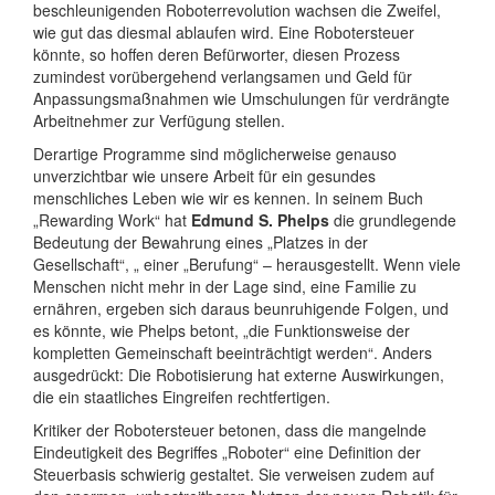
beschleunigenden Roboterrevolution wachsen die Zweifel,
wie gut das diesmal ablaufen wird. Eine Robotersteuer
könnte, so hoffen deren Befürworter, diesen Prozess
zumindest vorübergehend verlangsamen und Geld für
Anpassungsmaßnahmen wie Umschulungen für verdrängte
Arbeitnehmer zur Verfügung stellen.
Derartige Programme sind möglicherweise genauso
unverzichtbar wie unsere Arbeit für ein gesundes
menschliches Leben wie wir es kennen. In seinem Buch
„Rewarding Work“ hat
Edmund S. Phelps
die grundlegende
Bedeutung der Bewahrung eines „Platzes in der
Gesellschaft“, „ einer „Berufung“ – herausgestellt. Wenn viele
Menschen nicht mehr in der Lage sind, eine Familie zu
ernähren, ergeben sich daraus beunruhigende Folgen, und
es könnte, wie Phelps betont, „die Funktionsweise der
kompletten Gemeinschaft beeinträchtigt werden“. Anders
ausgedrückt: Die Robotisierung hat externe Auswirkungen,
die ein staatliches Eingreifen rechtfertigen.
Kritiker der Robotersteuer betonen, dass die mangelnde
Eindeutigkeit des Begriffes „Roboter“ eine Definition der
Steuerbasis schwierig gestaltet. Sie verweisen zudem auf