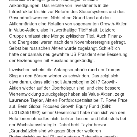
Ankündigungen. Das reichte von Investments in die
Infrastruktur bis hin zur Reform des Steuersystems und des
Gesundheitswesens. Nicht ohne Grund fand auf den
Aktienmärkten eine Rotation von sogenannten Growth-Aktien
in Value-Aktien, also in „werthaltige Titel“ statt. Letztere
Gruppe umfasst eine Menge zyklischer Titel. Auch Finanz-
und Energietitel waren nach dem Novemberereignis gefragt.
Selbst bei russischen Aktien wurde zugelangt. Schließlich
hatte der damals neu gewählte US-Präsident eine Besserung
der Beziehungen mit Russland angekündigt.
Inzwischen scheint die Anfangseuphorie rund um Trumps
Sieg an den Börsen wieder zu schwinden. Das zeigt sich
etwa daran, dass allein seit Jahresbeginn 2017 Growth-
Aktien wieder auf der Überholspur sind, und eine bessere
Wertentwicklung zurückgelegt haben als Value-Aktien, zeigt
Laurence Taylor
, Aktien-Portfoliospezialist bei T. Rowe Price
auf. Beim Global Focused Growth Equity Fund (ISIN:
LU0143551892) seiner Gesellschaft habe man sich von den
Rotationen ohnedies nicht beirren lassen, und blieb stets bei
der Wachstumsstrategie. Dabei hebt Taylor hervor:
„Grundsätzlich sind wir gegenüber der weiteren
Preisentwicklung bei Öl und anderen Rohstoffen negativ