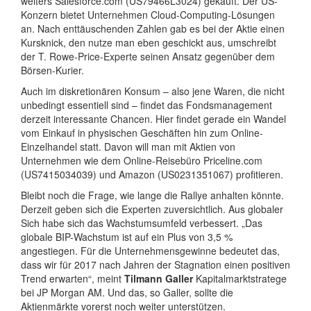
weiters Salesforce.com (US79466L3024) gekauft. Der US-
Konzern bietet Unternehmen Cloud-Computing-Lösungen
an. Nach enttäuschenden Zahlen gab es bei der Aktie einen
Kursknick, den nutze man eben geschickt aus, umschreibt
der T. Rowe-Price-Experte seinen Ansatz gegenüber dem
Börsen-Kurier.
Auch im diskretionären Konsum – also jene Waren, die nicht
unbedingt essentiell sind – findet das Fondsmanagement
derzeit interessante Chancen. Hier findet gerade ein Wandel
vom Einkauf in physischen Geschäften hin zum Online-
Einzelhandel statt. Davon will man mit Aktien von
Unternehmen wie dem Online-Reisebüro Priceline.com
(US7415034039) und Amazon (US0231351067) profitieren.
Bleibt noch die Frage, wie lange die Rallye anhalten könnte.
Derzeit geben sich die Experten zuversichtlich. Aus globaler
Sich habe sich das Wachstumsumfeld verbessert. „Das
globale BIP-Wachstum ist auf ein Plus von 3,5 %
angestiegen. Für die Unternehmensgewinne bedeutet das,
dass wir für 2017 nach Jahren der Stagnation einen positiven
Trend erwarten“, meint
Tilmann Galler
Kapitalmarktstratege
bei JP Morgan AM. Und das, so Galler, sollte die
Aktienmärkte vorerst noch weiter unterstützen.