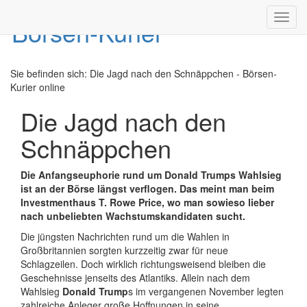
Toggl
navig
Sie befinden sich:
Die Jagd nach den Schnäppchen - Börsen-
Kurier online
Die Jagd nach den
Schnäppchen
Die Anfangseuphorie rund um Donald Trumps Wahlsieg
ist an der Börse längst verflogen. Das meint man beim
Investmenthaus T. Rowe Price, wo man sowieso lieber
nach unbeliebten Wachstumskandidaten sucht.
Die jüngsten Nachrichten rund um die Wahlen in
Großbritannien sorgten kurzzeitig zwar für neue
Schlagzeilen. Doch wirklich richtungsweisend bleiben die
Geschehnisse jenseits des Atlantiks. Allein nach dem
Wahlsieg
Donald Trump
s im vergangenen November legten
zahlreiche Anleger große Hoffnungen in seine