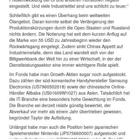
eingestellt. Und viele Industrietitel sind uns schlicht zu teuer.“
Schließlich gibt es einen Überhang beim weltweiten
Ölangebot. Daran konnte selbst die Verlängerung der
Produktionskürzungen durch die Opec-Staaten und Russland
nichts ändern. Die Notierung hat seit dem kurzen Anflug auf
die Marke von 55 USD zu Jahresbeginn wieder den
Rückwärtsgang eingelegt. Zudem sinkt Chinas Appetit auf
Industriemetalle, denn das Land wandelt sich von der
Billigwerkbank der Welt hin zu einer Wirtschaft, in der der
Dienstleistungssektor eine immer wichtigere Rolle spielt.
Im Fonds habe man Growth-Aktien sogar noch aufgestockt.
Dazu zählen der süd-koreanische Handyhersteller Samsung
Electronics (US7960502018) sowie der chinesische Online-
Händler Alibaba (US01609W1027) aus Asien. Tatsächlich hat
die IT-Branche eine besonders hohe Gewichtung im Fonds.
Die Branche sei derzeit relativ günstig bewertet, der
Abverkauf vor mehr als einem Jahr übertrieben gewesen,
begründet Taylor die Aufteilung.
Unlängst habe man auch die Position beim japanischen
Spielehersteller Nintendo (JP3756600007) aufgestockt und