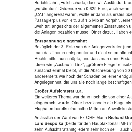
Berichtsjahr: „Es ist schade, dass wir Ausländer 
„verdienten“ Dividende von 0,625 Euro, auch wenn i
„CAT“ angereist waren, wollte er dann als erstes ü
Passagierplus von 4 % auf 1,5 Mio im Vorjahr, „ein
„weh tut, angesichts der allgemeinen Zinssituation 
die Anlagen bezahlen müsse. Ofner dazu: „Haben 40 
Entspannung eingemahnt
Bezüglich der 3. Piste sah der Anlegervertreter (u
man das Thema entspannter und nicht so emotional b
Rechtsmittel ausschöpfe, und dass man ohne Bedar
Ideen wie „Ausbau in Linz“, „größere Flieger einsetz
zunächst einmal bleibt, ist die Abschreibung von 30
andererseits wie hoch der Schaden bei einer endgült
Angelegenheit, die uns alle noch lange beschäftigen
Großer Aufsichtsrat u.a.
Ein weiteres Thema war dann noch die von einer Ak
eingebracht wurde. Ofner bezeichnete die Klage als 
Flughafen bereits eine halbe Million an Anwaltskost
Anlässlich der Wahl von Ex-ORF-Mann
Richard Gra
Lars Bespolka
(beide für den Hauptaktionär IMF) i
zehn Aufsichtsratsmitgliedern sehr hoch sei – auch 