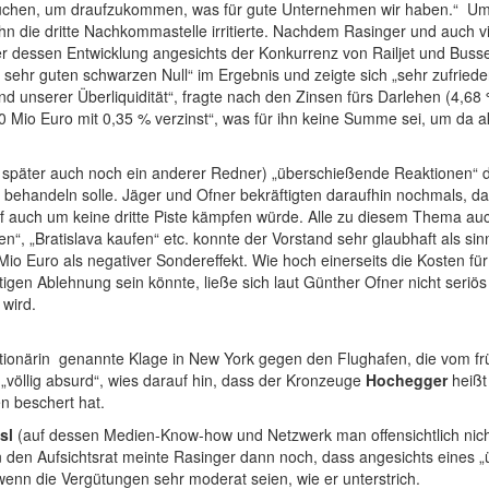
brauchen, um draufzukommen, was für gute Unternehmen wir haben.“ Um 
hn die dritte Nachkommastelle irritierte. Nachdem Rasinger und auch 
ber dessen Entwicklung angesichts der Konkurrenz von Railjet und Bus
er sehr guten schwarzen Null“ im Ergebnis und zeigte sich „sehr zufri
und unserer Überliquidität“, fragte nach den Zinsen fürs Darlehen (4,6
Mio Euro mit 0,35 % verzinst“, was für ihn keine Summe sei, um da a
nd später auch noch ein anderer Redner) „überschießende Reaktionen“ 
ehandeln solle. Jäger und Ofner bekräftigten daraufhin nochmals, dass
f auch um keine dritte Piste kämpfen würde. Alle zu diesem Thema a
en“, „Bratislava kaufen“ etc. konnte der Vorstand sehr glaubhaft als sin
 Mio Euro als negativer Sondereffekt. Wie hoch einerseits die Kosten fü
igen Ablehnung sein könnte, ließe sich laut Günther Ofner nicht seriö
 wird.
tionärin genannte Klage in New York gegen den Flughafen, die vom fr
„völlig absurd“, wies darauf hin, dass der Kronzeuge
Hochegger
heißt
en beschert hat.
sl
(auf dessen Medien-Know-how und Netzwerk man offensichtlich nich
n den Aufsichtsrat meinte Rasinger dann noch, dass angesichts eines
wenn die Vergütungen sehr moderat seien, wie er unterstrich.