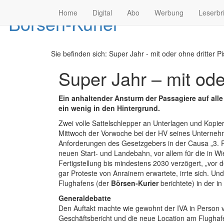
Home
Digital
Abo
Werbung
Leserbr
Sie befinden sich:
Super Jahr - mit oder ohne dritter Pi
Super Jahr – mit oder
Ein anhaltender Ansturm der Passagiere auf alle 
ein wenig in den Hintergrund.
Zwei volle Sattelschlepper an Unterlagen und Kopierk
Mittwoch der Vorwoche bei der HV seines Unternehm
Anforderungen des Gesetzgebers in der Causa „3. Pi
neuen Start- und Landebahn, vor allem für die in Wie
Fertigstellung bis mindestens 2030 verzögert, „vor
gar Proteste von Anrainern erwartete, irrte sich. U
Flughafens (der
Börsen-Kurier
berichtete) in der 
Generaldebatte
Den Auftakt machte wie gewohnt der IVA in Person
Geschäftsbericht und die neue Location am Flughafe