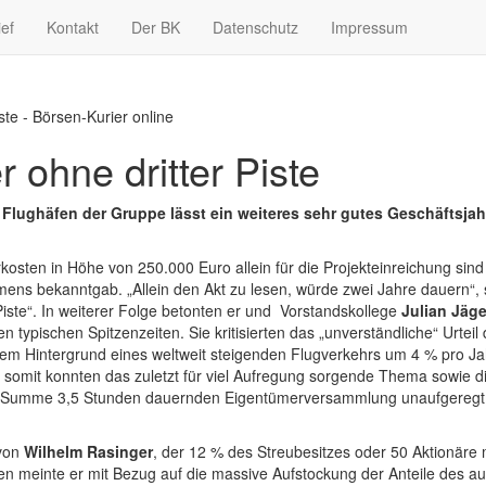
ief
Kontakt
Der BK
Datenschutz
Impressum
ste - Börsen-Kurier online
 ohne dritter Piste
Flughäfen der Gruppe lässt ein weiteres sehr gutes Geschäftsjahr 
osten in Höhe von 250.000 Euro allein für die Projekteinreichung sind 
ens bekanntgab. „Allein den Akt zu lesen, würde zwei Jahre dauern“,
ste“. In weiterer Folge betonten er und Vorstandskollege
Julian Jäge
n typischen Spitzenzeiten. Sie kritisierten das „unverständliche“ Urte
 dem Hintergrund eines weltweit steigenden Flugverkehrs um 4 % pro 
nd somit konnten das zuletzt für viel Aufregung sorgende Thema sowie 
in Summe 3,5 Stunden dauernden Eigentümerversammlung unaufgeregt
 von
Wilhelm Rasinger
, der 12 % des Streubesitzes oder 50 Aktionäre 
n meinte er mit Bezug auf die massive Aufstockung der Anteile des a