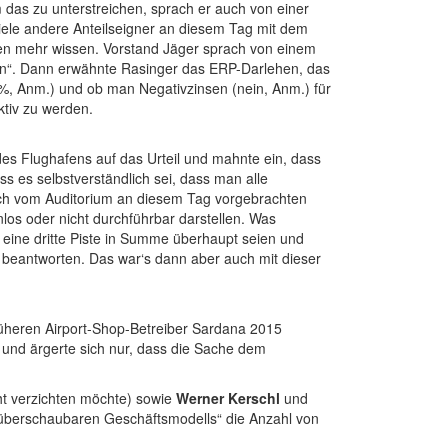
das zu unterstreichen, sprach er auch von einer
viele andere Anteilseigner an diesem Tag mit dem
sen mehr wissen. Vorstand Jäger sprach von einem
eden“. Dann erwähnte Rasinger das ERP-Darlehen, das
8 %, Anm.) und ob man Negativzinsen (nein, Anm.) für
ktiv zu werden.
des Flughafens auf das Urteil und mahnte ein, dass
 es selbstverständlich sei, dass man alle
uch vom Auditorium an diesem Tag vorgebrachten
nlos oder nicht durchführbar darstellen. Was
r eine dritte Piste in Summe überhaupt seien und
s beantworten. Das war‘s dann aber auch mit dieser
üheren Airport-Shop-Betreiber Sardana 2015
 und ärgerte sich nur, dass die Sache dem
t verzichten möchte) sowie
Werner Kerschl
und
 „überschaubaren Geschäftsmodells“ die Anzahl von