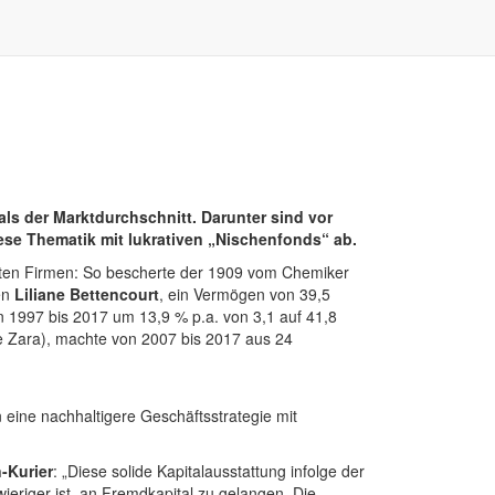
ls der Marktdurchschnitt. Darunter sind vor
se Thematik mit lukrativen „Nischenfonds“ ab.
erten Firmen: So bescherte der 1909 vom Chemiker
en
Liliane Bettencourt
, ein Vermögen von 39,5
997 bis 2017 um 13,9 % p.a. von 3,1 auf 41,8
e Zara), machte von 2007 bis 2017 aus 24
 eine nachhaltigere Geschäftsstrategie mit
.
-Kurier
: „Diese solide Kapitalausstattung infolge der
ieriger ist, an Fremdkapital zu gelangen. Die