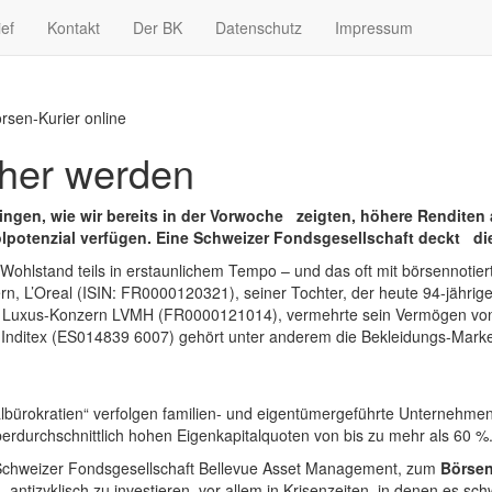
ief
Kontakt
Der BK
Datenschutz
Impressum
rsen-Kurier online
cher werden
ngen, wie wir bereits in der Vorwoche zeigten, höhere Renditen a
lpotenzial verfügen. Eine Schweizer Fondsgesellschaft deckt die
 Wohlstand teils in erstaunlichem Tempo – und das oft mit börsennoti
, L’Oreal (ISIN: FR0000120321), seiner Tochter, der heute 94-jährig
Luxus-Konzern LVMH (FR0000121014), vermehrte sein Vermögen von 1
 Inditex (ES014839 6007) gehört unter anderem die Bekleidungs-Mark
albürokratien“ verfolgen familien- und eigentümergeführte Unternehmen
rdurchschnittlich hohen Eigenkapitalquoten von bis zu mehr als 60 %
 Schweizer Fondsgesellschaft Bellevue Asset Management, zum
Börsen
ntizyklisch zu investieren, vor allem in Krisenzeiten, in denen es schw