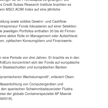
 Credit Suisse Research Institute brachten es
em MSCI ACWI Index auf eine jährliche
uldung sowie solides Gewinn- und Cashflow-
trepreneur Fonds fokussieren auf einer Selektion
 jeweiligen Portfolios enthalten 30 bis 40 Firmen
ine aktive Rolle im Management oder Aufsichtsrat
men, zyklischen Konsumgütern und Finanzwerte.
eine Periode von drei Jahren. Er brachte es in den
 MrdEuro konzentriert sich der Fonds auf europäische
von Staatsschulden und europäischen Banken
ynamischeren Wachstumsprofil“, erläutert Olsen.
r Wasserkühlung von Computergeräten und
 den spanischen Schwimmbadausrüster Fluidra
ise der globale Containerspezialist AP Maersk
560018).