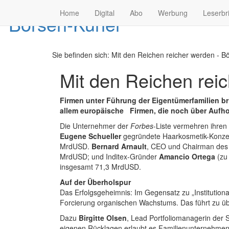
Home
Digital
Abo
Werbung
Leserbr
Sie befinden sich:
Mit den Reichen reicher werden - Bö
Mit den Reichen rei
Firmen unter Führung der Eigentümerfamilien bri
allem europäische Firmen, die noch über Aufho
Die Unternehmer der
Forbes
-Liste vermehren ihren
Eugene Schueller
gegründete Haarkosmetik-Konzern
MrdUSD.
Bernard Arnault
, CEO und Chairman des 
MrdUSD; und Inditex-Gründer
Amancio Ortega
(zu
insgesamt 71,3 MrdUSD.
Auf der Überholspur
Das Erfolgsgeheimnis: Im Gegensatz zu „Institution
Forcierung organischen Wachstums. Das führt zu übe
Dazu
Birgitte Olsen
, Lead Portfoliomanagerin der
eigenen Rücklagen erlaubt es Familienunternehmen, a