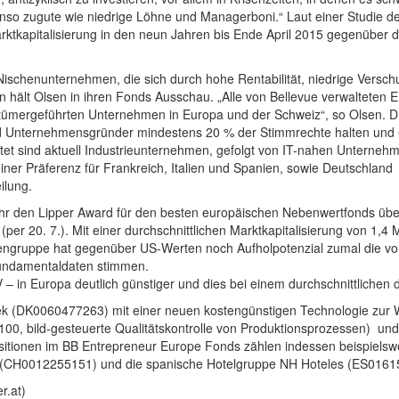
so zugute wie niedrige Löhne und Managerboni.“ Laut einer Studie des
tkapitalisierung in den neun Jahren bis Ende April 2015 gegenüber d
ischenunternehmen, die sich durch hohe Rentabilität, niedrige Versch
ält Olsen in ihren Fonds Ausschau. „Alle von Bellevue verwalteten En
ntümergeführten Unternehmen in Europa und der Schweiz“, so Olsen. Die
d Unternehmensgründer mindestens 20 % der Stimmrechte halten und e
t sind aktuell Industrieunternehmen, gefolgt von IT-nahen Unterneh
 einer Präferenz für Frankreich, Italien und Spanien, sowie Deutschland
ilung.
hr den Lipper Award für den besten europäischen Nebenwertfonds über 
per 20. 7.). Mit einer durchschnittlichen Marktkapitalisierung von 1,4
tiengruppe hat gegenüber US-Werten noch Aufholpotenzial zumal die 
undamentaldaten stimmen.
in Europa deutlich günstiger und dies bei einem durchschnittlichen d
setek (DK0060477263) mit einer neuen kostengünstigen Technologie zu
00, bild-gesteuerte Qualitätskontrolle von Produktionsprozessen)
und
tionen im BB Entrepreneur Europe Fonds zählen indessen beispielswe
 (CH0012255151) und die spanische Hotelgruppe NH Hoteles (ES0161
r.at)