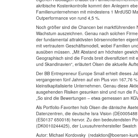
akribische Kostenkontrolle kommt den Anlegern eben
Familienunternehmen mit mindestens 1 MrdUSD Mark
Outperformance von rund 4,5 %.
Noch größer sind die Chancen bei marktführenden N
Wachstum auszeichnen. Genau nach solchen Firmen h
der fundamental attraktivsten börsennotierten eige
mit vertrautem Geschäftsmodell, wobei Familien un
ausüben müssen. „Mit Abstand am höchsten gewichte
Geographisch sind die Fonds breit diversifiziert mit
und Skandinavien“, erläutert Olsen die aktuelle Aufte
Der BB Entrepreneur Europe Small erhielt dieses Ja
vergangenen fünf Jahren auf ein Plus von 167,76 % (
kleinstkapitalisierte Unternehmen. Genau diese Ak
ausgehenden Risiken gesunken sind und nun die F
„So sind die Bewertungen – etwa gemessen am KGV – 
Als Portfolio-Favoriten hob Olsen die dänische A
Datenzentren, die deutsche Isra Vision (DE00054881
(ES0137 650018) hervor. Zu den bedeutendsten Posi
(DK0010244425), der Luxusuhrenhersteller Swatch
Autor: Michael Kordovsky
(redaktion@boersen-kurie