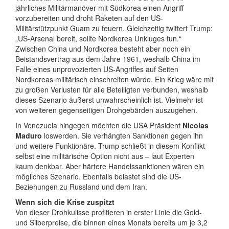
jährliches Militärmanöver mit Südkorea einen Angriff
vorzubereiten und droht Raketen auf den US-
Militärstützpunkt Guam zu feuern. Gleichzeitig twittert Trump:
„US-Arsenal bereit, sollte Nordkorea Unkluges tun.“
Zwischen China und Nordkorea besteht aber noch ein
Beistandsvertrag aus dem Jahre 1961, weshalb China im
Falle eines unprovozierten US-Angriffes auf Seiten
Nordkoreas militärisch einschreiten würde. Ein Krieg wäre mit
zu großen Verlusten für alle Beteiligten verbunden, weshalb
dieses Szenario äußerst unwahrscheinlich ist. Vielmehr ist
von weiteren gegenseitigen Drohgebärden auszugehen.
In Venezuela hingegen möchten die USA Präsident
Nicolas
Maduro
loswerden. Sie verhängten Sanktionen gegen ihn
und weitere Funktionäre. Trump schließt in diesem Konflikt
selbst eine militärische Option nicht aus – laut Experten
kaum denkbar. Aber härtere Handelssanktionen wären ein
mögliches Szenario. Ebenfalls belastet sind die US-
Beziehungen zu Russland und dem Iran.
Wenn sich die Krise zuspitzt
Von dieser Drohkulisse profitieren in erster Linie die Gold-
und Silberpreise, die binnen eines Monats bereits um je 3,2