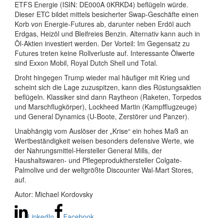
ETFS Energie (ISIN: DE000A 0KRKD4) beflügeln würde.
Dieser ETC bildet mittels besicherter Swap-Geschäfte einen
Korb von Energie-Futures ab, darunter neben Erdöl auch
Erdgas, Heizöl und Bleifreies Benzin. Alternativ kann auch in
Öl-Aktien investiert werden. Der Vorteil: Im Gegensatz zu
Futures treten keine Rollverluste auf. Interessante Ölwerte
sind Exxon Mobil, Royal Dutch Shell und Total.
Droht hingegen Trump wieder mal häufiger mit Krieg und
scheint sich die Lage zuzuspitzen, kann dies Rüstungsaktien
beflügeln. Klassiker sind dann Raytheon (Raketen, Torpedos
und Marschflugkörper), Lockheed Martin (Kampfflugzeuge)
und General Dynamics (U-Boote, Zerstörer und Panzer).
Unabhängig vom Auslöser der „Krise“ ein hohes Maß an
Wertbeständigkeit weisen besonders defensive Werte, wie
der Nahrungsmittel-Hersteller General Mills, der
Haushaltswaren- und Pflegeprodukthersteller Colgate-
Palmolive und der weltgrößte Discounter Wal-Mart Stores,
auf.
Autor: Michael Kordovsky
LinkedIn
Facebook