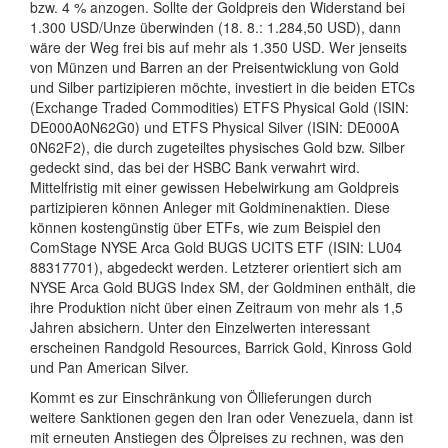
bzw. 4 % anzogen. Sollte der Goldpreis den Widerstand bei
1.300 USD/Unze überwinden (18. 8.: 1.284,50 USD), dann
wäre der Weg frei bis auf mehr als 1.350 USD. Wer jenseits
von Münzen und Barren an der Preisentwicklung von Gold
und Silber partizipieren möchte, investiert in die beiden ETCs
(Exchange Traded Commodities) ETFS Physical Gold (ISIN:
DE000A0N62G0) und ETFS Physical Silver (ISIN: DE000A
0N62F2), die durch zugeteiltes physisches Gold bzw. Silber
gedeckt sind, das bei der HSBC Bank verwahrt wird.
Mittelfristig mit einer gewissen Hebelwirkung am Goldpreis
partizipieren können Anleger mit Goldminenaktien. Diese
können kostengünstig über ETFs, wie zum Beispiel den
ComStage NYSE Arca Gold BUGS UCITS ETF (ISIN: LU04
88317701), abgedeckt werden. Letzterer orientiert sich am
NYSE Arca Gold BUGS Index SM, der Goldminen enthält, die
ihre Produktion nicht über einen Zeitraum von mehr als 1,5
Jahren absichern. Unter den Einzelwerten interessant
erscheinen Randgold Resources, Barrick Gold, Kinross Gold
und Pan American Silver.
Kommt es zur Einschränkung von Öllieferungen durch
weitere Sanktionen gegen den Iran oder Venezuela, dann ist
mit erneuten Anstiegen des Ölpreises zu rechnen, was den