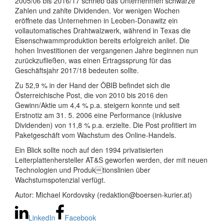
2005/06 bis 2016/17 schrieb das Unternehmen schwarze
Zahlen und zahlte Dividenden. Vor wenigen Wochen
eröffnete das Unternehmen in Leoben-Donawitz ein
vollautomatisches Drahtwalzwerk, während in Texas die
Eisenschwammproduktion bereits erfolgreich anlief. Die
hohen Investitionen der vergangenen Jahre beginnen nun
zurückzufließen, was einen Ertragssprung für das
Geschäftsjahr 2017/18 bedeuten sollte.
Zu 52,9 % in der Hand der ÖBIB befindet sich die
Österreichische Post, die von 2010 bis 2016 den
Gewinn/Aktie um 4,4 % p.a. steigern konnte und seit
Erstnotiz am 31. 5. 2006 eine Performance (inklusive
Dividenden) von 11,8 % p.a. erzielte. Die Post profitiert im
Paketgeschäft vom Wachstum des Online-Handels.
Ein Blick sollte noch auf den 1994 privatisierten
Leiterplattenhersteller AT&S geworfen werden, der mit neuen
Technologien und Produktionslinien über
Wachstumspotenzial verfügt.
Autor: Michael Kordovsky (redaktion@boersen-kurier.at)
LinkedIn
Facebook