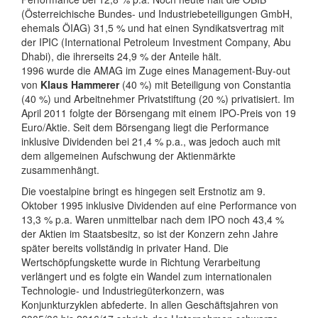
(Österreichische Bundes- und Industriebeteiligungen GmbH,
ehemals ÖIAG) 31,5 % und hat einen Syndikatsvertrag mit
der IPIC (International Petroleum Investment Company, Abu
Dhabi), die ihrerseits 24,9 % der Anteile hält.
1996 wurde die AMAG im Zuge eines Management-Buy-out
von
Klaus Hammerer
(40 %) mit Beteiligung von Constantia
(40 %) und Arbeitnehmer Privatstiftung (20 %) privatisiert. Im
April 2011 folgte der Börsengang mit einem IPO-Preis von 19
Euro/Aktie. Seit dem Börsengang liegt die Performance
inklusive Dividenden bei 21,4 % p.a., was jedoch auch mit
dem allgemeinen Aufschwung der Aktienmärkte
zusammenhängt.
Die voestalpine bringt es hingegen seit Erstnotiz am 9.
Oktober 1995 inklusive Dividenden auf eine Performance von
13,3 % p.a. Waren unmittelbar nach dem IPO noch 43,4 %
der Aktien im Staatsbesitz, so ist der Konzern zehn Jahre
später bereits vollständig in privater Hand. Die
Wertschöpfungskette wurde in Richtung Verarbeitung
verlängert und es folgte ein Wandel zum internationalen
Technologie- und Industriegüterkonzern, was
Konjunkturzyklen abfederte. In allen Geschäftsjahren von