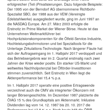
erfolgreicher (Teil-)Privatisierungen. Dazu folgende Beispiele:
Der 1995 von der Berndorf AG übernommene Richtbohr-
Spezialist SBO, der 1988 aus der VEW (Vereinigte
Edelstahlwerke) ausgegliedert wurde, ging im Juni 1997 an
die NASDAQ Europe. Am 27. März 2003 erfolgte die
Erstnotiz im Prime Market der Wiener Börse. Heute ist das
Unternehmen Weltmarktführer bei
Hochpräzisionskomponenten für die Ölfeld-Service-Industrie,
Hochleistungsbohrmotoren und bei Spezialtools für die
Untertage Zirkulations-Technologie. Nach längerer Flaute hat
sich der Auftragseingang im 1. Halbjahr 2017 verdoppelt und
das Betriebsergebnis war im 2. Quartal erstmalig nach zwei
Jahren der Krise wieder positiv. Ein starker US-Markt und
weltweites Nachholpotenzial bei Ölförder-Investitionen
stimmen zuversichtlich. Seit Erstnotiz in Wien liegt die
Aktienperformance bei 15,4 % p.a.
Im 1. Halbjahr 2017 operativ eine positive Ertragswende
verzeichnet auch die OMV als integrierter Ölkonzern mit
langer Börsengeschichte. Im Dezember 1987 platzierte die
ÖIAG 15 % des Grundkapitals am Aktienmarkt. Inklusive
Dividenden lag vom 14. 12. 1987 bis 20. 10. 2017 die
Performance bei 12,8 % p.a. Noch heute hält die ÖBIB