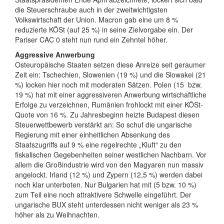
die Steuerschraube auch in der zweitwichtigsten
Volkswirtschaft der Union. Macron gab eine um 8 %
reduzierte KÖSt (auf 25 %) in seine Zielvorgabe ein. Der
Pariser CAC 0 steht nun rund ein Zehntel höher.
Aggressive Anwerbung
Osteuropäische Staaten setzen diese Anreize seit geraumer
Zeit ein: Tschechien, Slowenien (19 %) und die Slowakei (21
%) locken hier noch mit moderaten Sätzen. Polen (15 bzw.
19 %) hat mit einer aggressiveren Anwerbung wirtschaftliche
Erfolge zu verzeichnen, Rumänien frohlockt mit einer KÖSt-
Quote von 16 %. Zu Jahresbeginn heizte Budapest diesen
Steuerwettbewerb verstärkt an: So schuf die ungarische
Regierung mit einer einheitlichen Absenkung des
Staatszugriffs auf 9 % eine regelrechte „Kluft“ zu den
fiskalischen Gegebenheiten seiner westlichen Nachbarn. Vor
allem die Großindustrie wird von den Magyaren nun massiv
angelockt. Irland (12 %) und Zypern (12,5 %) werden dabei
noch klar unterboten. Nur Bulgarien hat mit (5 bzw. 10 %)
zum Teil eine noch attraktivere Schwelle eingeführt. Der
ungarische BUX steht unterdessen nicht weniger als 23 %
höher als zu Weihnachten.