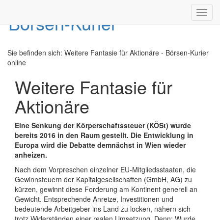
Toggl
navig
Sie befinden sich:
Weitere Fantasie für Aktionäre - Börsen-Kurier
online
Weitere Fantasie für
Aktionäre
Eine Senkung der Körperschaftssteuer (KÖSt) wurde
bereits 2016 in den Raum gestellt. Die Entwicklung in
Europa wird die Debatte demnächst in Wien wieder
anheizen.
Nach dem Vorpreschen einzelner EU-Mitgliedsstaaten, die
Gewinnsteuern der Kapitalgesellschaften (GmbH, AG) zu
kürzen, gewinnt diese Forderung am Kontinent generell an
Gewicht. Entsprechende Anreize, Investitionen und
bedeutende Arbeitgeber ins Land zu locken, nähern sich
trotz Widerständen einer realen Umsetzung. Denn: Wurde