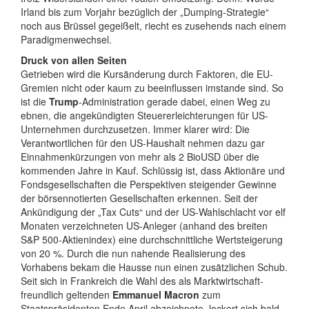
Irland bis zum Vorjahr bezüglich der „Dumping-Strategie“
noch aus Brüssel gegeißelt, riecht es zusehends nach einem
Paradigmenwechsel.
Druck von allen Seiten
Getrieben wird die Kursänderung durch Faktoren, die EU-
Gremien nicht oder kaum zu beeinflussen imstande sind. So
ist die
Trump
-Administration gerade dabei, einen Weg zu
ebnen, die angekündigten Steuererleichterungen für US-
Unternehmen durchzusetzen. Immer klarer wird: Die
Verantwortlichen für den US-Haushalt nehmen dazu gar
Einnahmenkürzungen von mehr als 2 BioUSD über die
kommenden Jahre in Kauf. Schlüssig ist, dass Aktionäre und
Fondsgesellschaften die Perspektiven steigender Gewinne
der börsennotierten Gesellschaften erkennen. Seit der
Ankündigung der „Tax Cuts“ und der US-Wahlschlacht vor elf
Monaten verzeichneten US-Anleger (anhand des breiten
S&P 500-Aktienindex) eine durchschnittliche Wertsteigerung
von 20 %. Durch die nun nahende Realisierung des
Vorhabens bekam die Hausse nun einen zusätzlichen Schub.
Seit sich in Frankreich die Wahl des als Marktwirtschaft-
freundlich geltenden
Emmanuel Macron
zum
Staatspräsidenten Ende April abzeichnete, lockert sich bald